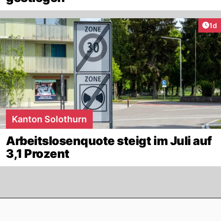
Art
1d
Kanton Solothurn
Arbeitslosenquote steigt im Juli auf
3,1 Prozent
Footer