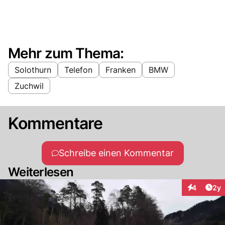
Mehr zum Thema:
Solothurn
Telefon
Franken
BMW
Zuchwil
Kommentare
Schreibe einen Kommentar
Weiterlesen
Arti
4
2y
Interaktion