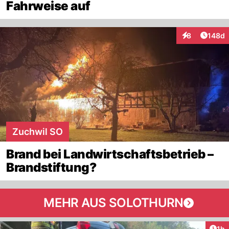
Fahrweise auf
Artike
8
148d
Interaktionen
Zuchwil SO
Brand bei Landwirtschaftsbetrieb –
Brandstiftung?
MEHR AUS SOLOTHURN
Art
1h