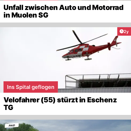
Unfall zwischen Auto und Motorrad
in Muolen SG
Arti
2y
Ins Spital geflogen
Velofahrer (55) stürzt in Eschenz
TG