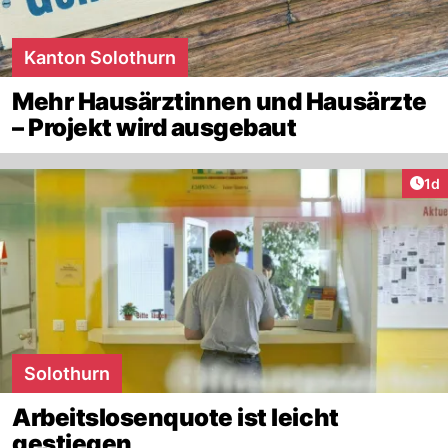
Kanton Solothurn
Mehr Hausärztinnen und Hausärzte
– Projekt wird ausgebaut
Art
1d
Solothurn
Arbeitslosenquote ist leicht
gestiegen