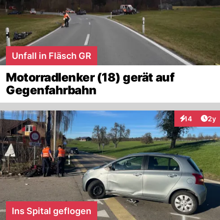
Unfall in Fläsch GR
Motorradlenker (18) gerät auf
Gegenfahrbahn
Arti
14
2y
Interaktione
Ins Spital geflogen