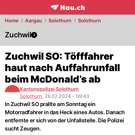
frontpage.
NAU.ch
Home
Aargau
Solothurn
Solothurn
Zuchwil
Zuchwil SO: Töfffahrer
haut nach Auffahrunfall
beim McDonald’s ab
Kantonspolizei Solothurn
Solothurn
,
26.02.2024 - 09:43
In Zuchwil SO prallte am Sonntag ein
Motorradfahrer in das Heck eines Autos. Danach
entfernte er sich von der Unfallstelle. Die Polizei
sucht Zeugen.