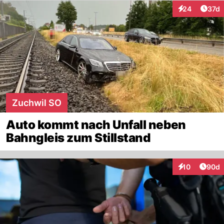
Artik
24
37d
Interaktionen
Zuchwil SO
Auto kommt nach Unfall neben
Bahngleis zum Stillstand
Artik
10
90d
Interaktionen