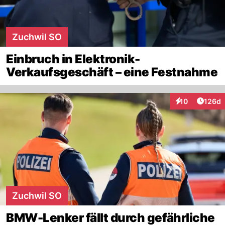
Zuchwil SO
Einbruch in Elektronik-
Verkaufsgeschäft – eine Festnahme
Artike
10
126d
Interaktionen
Zuchwil SO
BMW-Lenker fällt durch gefährliche