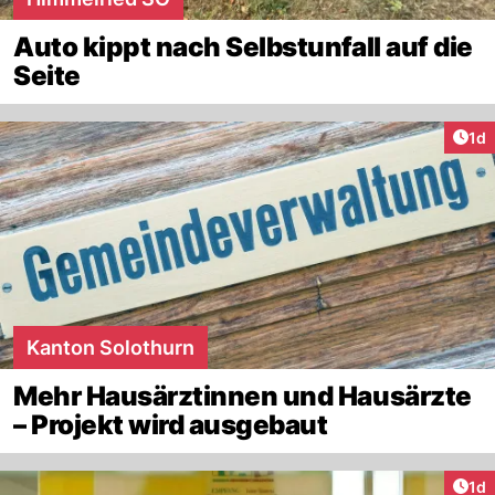
Auto kippt nach Selbstunfall auf die
Seite
Art
1d
Kanton Solothurn
Mehr Hausärztinnen und Hausärzte
– Projekt wird ausgebaut
Art
1d