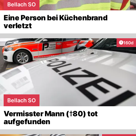
Bellach SO
Eine Person bei Küchenbrand
verletzt
Artike
160d
Bellach SO
Vermisster Mann (†80) tot
aufgefunden