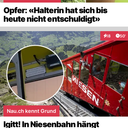
Opfer: «Halterin hat sich bis
heute nicht entschuldigt»
Arti
18
50'
Interaktionen
Nau.ch kennt Grund
Igitt! In Niesenbahn hängt