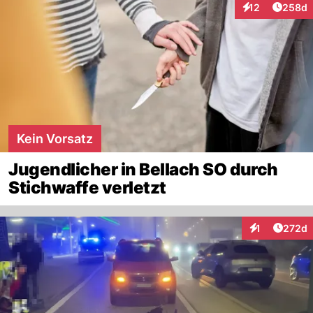
Artikel
12
258d
Interaktionen
Kein Vorsatz
Jugendlicher in Bellach SO durch
Stichwaffe verletzt
Artike
1
272d
Interaktionen