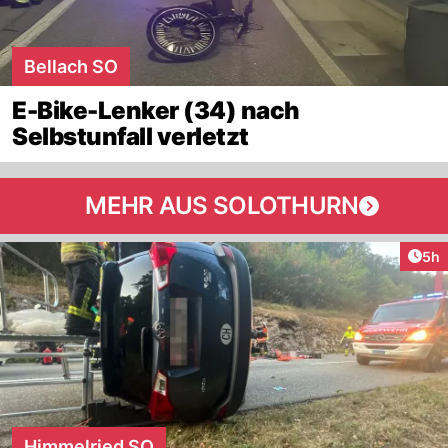
Bellach SO
E-Bike-Lenker (34) nach
Selbstunfall verletzt
MEHR AUS SOLOTHURN
Arti
5h
Himmelried SO