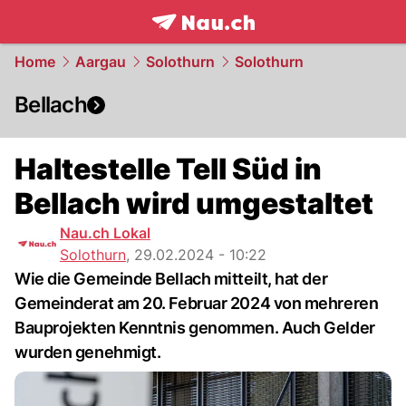
frontpage.
NAU.ch
Home
Aargau
Solothurn
Solothurn
Bellach
Haltestelle Tell Süd in
Bellach wird umgestaltet
Nau.ch Lokal
Solothurn
,
29.02.2024 - 10:22
Wie die Gemeinde Bellach mitteilt, hat der
Gemeinderat am 20. Februar 2024 von mehreren
Bauprojekten Kenntnis genommen. Auch Gelder
wurden genehmigt.