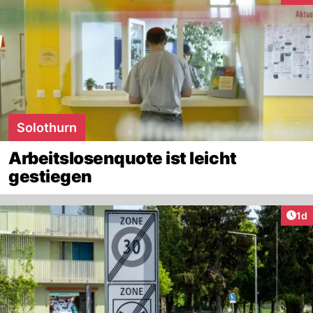
Solothurn
Arbeitslosenquote ist leicht
gestiegen
Art
1d