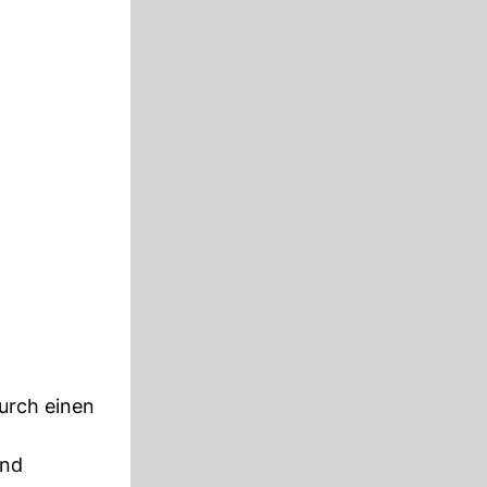
rch einen
und