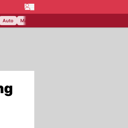
Auto
Matchcenter
Videos
Nau Plus
Lifestyle
ng