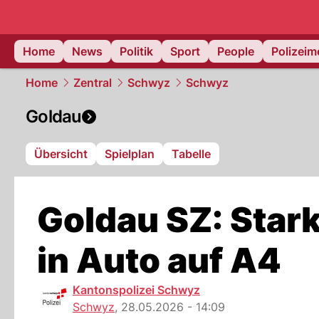
Home
News
Politik
Sport
People
Polizei
Home
Zentral
Schwyz
Schwyz
Goldau
Übersicht
Spielplan
Tabelle
Goldau SZ: Star
in Auto auf A4
Kantonspolizei Schwyz
Schwyz
,
28.05.2026 - 14:09