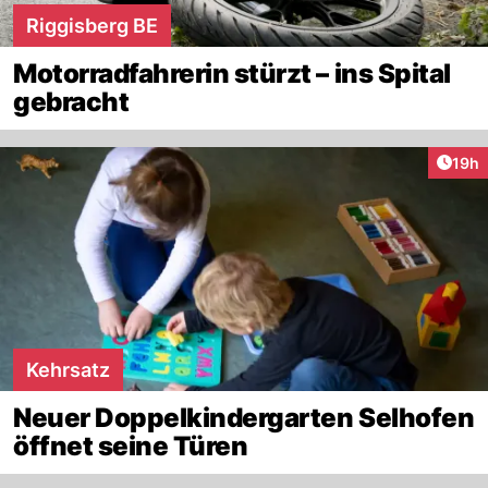
Riggisberg BE
Motorradfahrerin stürzt – ins Spital
gebracht
Artik
19h
Kehrsatz
Neuer Doppelkindergarten Selhofen
öffnet seine Türen