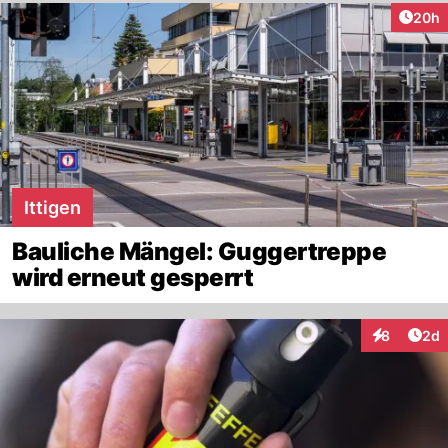
Artik
20h
Ittigen
Bauliche Mängel: Guggertreppe
wird erneut gesperrt
Arti
8
2d
Interaktion