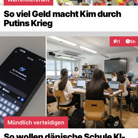
So viel Geld macht Kim durch
Putins Krieg
Arti
11
5h
Interaktione
Mündlich verteidigen
So wollen dänische Schule KI-