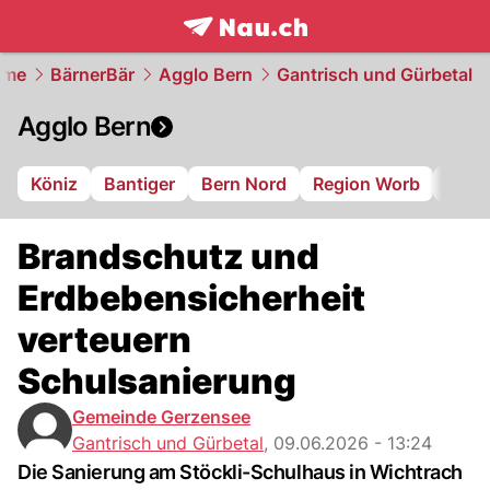
frontpage.
NAU.ch
ome
BärnerBär
Agglo Bern
Gantrisch und Gürbetal
Agglo Bern
Köniz
Bantiger
Bern Nord
Region Worb
Gant
Brandschutz und
Erdbebensicherheit
verteuern
Schulsanierung
Gemeinde Gerzensee
Gantrisch und Gürbetal
,
09.06.2026 - 13:24
Die Sanierung am Stöckli-Schulhaus in Wichtrach