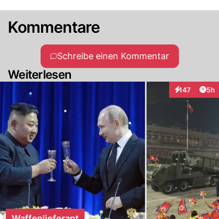
Kommentare
Schreibe einen Kommentar
Weiterlesen
Arti
147
5h
Interaktionen
Waffenlieferant