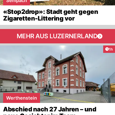
Sempach
«Stop2drop»: Stadt geht gegen
Zigaretten-Littering vor
MEHR AUS LUZERNERLAND
Art
1h
Werthenstein
Abschied nach 27 Jahren – und