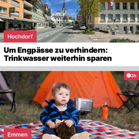
Hochdorf
Um Engpässe zu verhindern:
Trinkwasser weiterhin sparen
Arti
3h
Emmen