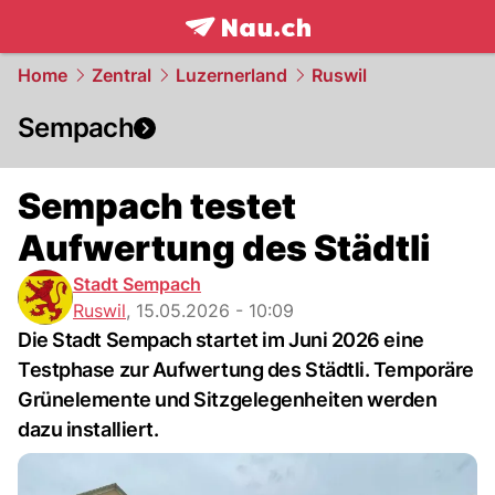
frontpage.
NAU.ch
Home
Zentral
Luzernerland
Ruswil
Sempach
Sempach testet
Aufwertung des Städtli
Stadt Sempach
Ruswil
,
15.05.2026 - 10:09
Die Stadt Sempach startet im Juni 2026 eine
Testphase zur Aufwertung des Städtli. Temporäre
Grünelemente und Sitzgelegenheiten werden
dazu installiert.