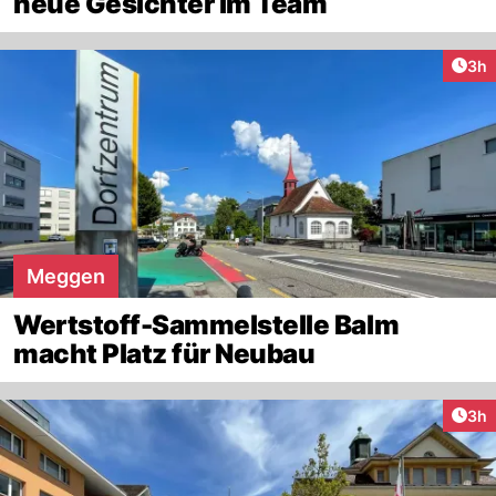
neue Gesichter im Team
Arti
3h
Meggen
Wertstoff-Sammelstelle Balm
macht Platz für Neubau
Arti
3h