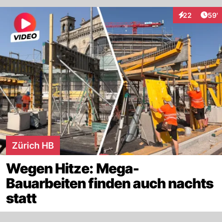
Arti
22
59'
Interaktionen
Zürich HB
Wegen Hitze: Mega-
Bauarbeiten finden auch nachts
statt