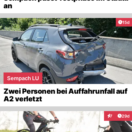
an
Artik
15d
Sempach LU
Zwei Personen bei Auffahrunfall auf
A2 verletzt
Artik
7
29d
Interaktionen