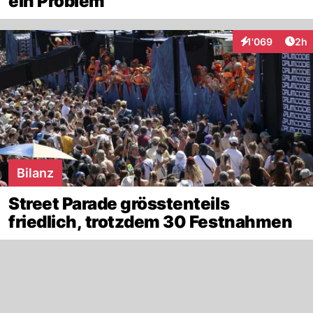
ein Problem
Arti
1'069
2h
Interaktionen
Bilanz
Street Parade grösstenteils
friedlich, trotzdem 30 Festnahmen