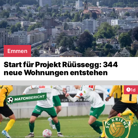
Emmen
Start für Projekt Rüüssegg: 344
neue Wohnungen entstehen
Art
1d