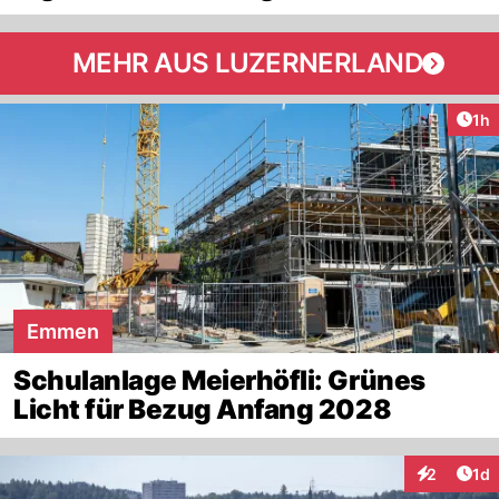
MEHR AUS LUZERNERLAND
Art
1h
Emmen
Schulanlage Meierhöfli: Grünes
Licht für Bezug Anfang 2028
Art
2
1d
Interaktion