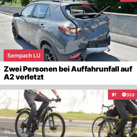
Sempach LU
Zwei Personen bei Auffahrunfall auf
A2 verletzt
Artik
7
32d
Interaktionen