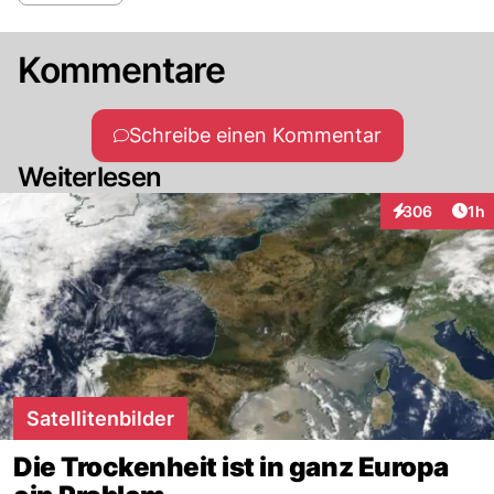
Kommentare
Schreibe einen Kommentar
Weiterlesen
Art
306
1h
Interaktionen
Satellitenbilder
Die Trockenheit ist in ganz Europa