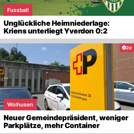
Fussball
Unglückliche Heimniederlage:
Kriens unterliegt Yverdon 0:2
Arti
2d
Wolhusen
Neuer Gemeindepräsident, weniger
Parkplätze, mehr Container