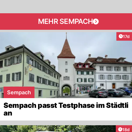
MEHR SEMPACH
Artik
17d
Sempach
Sempach passt Testphase im Städtli
an
Artik
18d