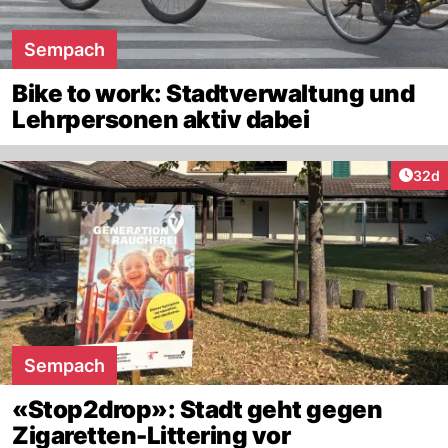
Sempach
Bike to work: Stadtverwaltung und
Lehrpersonen aktiv dabei
Artik
32d
Sempach
«Stop2drop»: Stadt geht gegen
Zigaretten-Littering vor