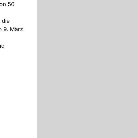
von 50
 die
m 9. März
nd