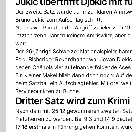
Jukic übertrifft Djokic mit 
Der zweite Satz wurde dann zur klaren Amriswile
Bruno Jukic zum Aufschlag schritt.
Nach zwei Punkten der Angriffsspieler zum 19:
letzten zehn Jahren keinem Amriswiler, aber a
war:
Der 26-jährige Schweizer Nationalspieler häm
Feld. Bisheriger Rekordhalter war Jovan Djok
gegen Chênois vier aufeinanderfolgende Aces
Ein kleiner Makel blieb dann doch noch: Auf d
beim Satzball ein Aufschlagfehler. Mit drei we
Servicepunkten zu Buche.
Dritter Satz wird zum Krimi
Nach dem mit 25:12 gewonnenen zweiten Satz s
Platzherren zu werden. Bei 9:3 und 14:9 deute
17:18 erstmals in Führung gehen konnten, wur