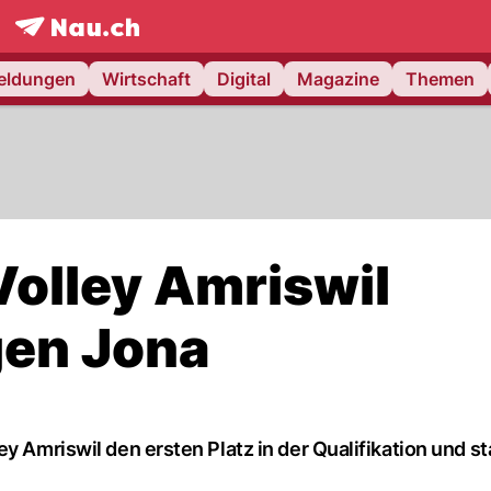
frontpage.
NAU.ch
meldungen
Wirtschaft
Digital
Magazine
Themen
 Volley Amriswil
gen Jona
y Amriswil den ersten Platz in der Qualifikation und st