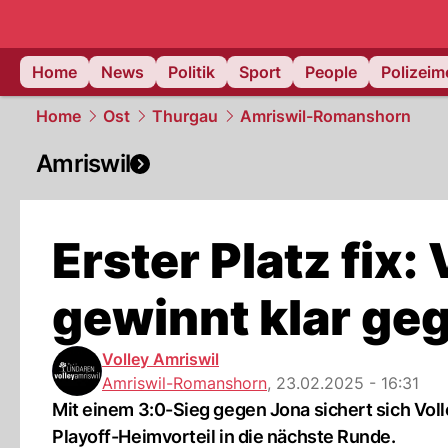
Home
News
Politik
Sport
People
Polizei
Home
Ost
Thurgau
Amriswil-Romanshorn
Amriswil
Erster Platz fix:
gewinnt klar ge
Volley Amriswil
Amriswil-Romanshorn
,
23.02.2025 - 16:31
Mit einem 3:0-Sieg gegen Jona sichert sich Volle
Playoff-Heimvorteil in die nächste Runde.