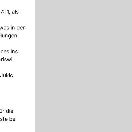
:11, als
 was in den
elungen
ces ins
riswil
 Jukic
ür die
ste bei