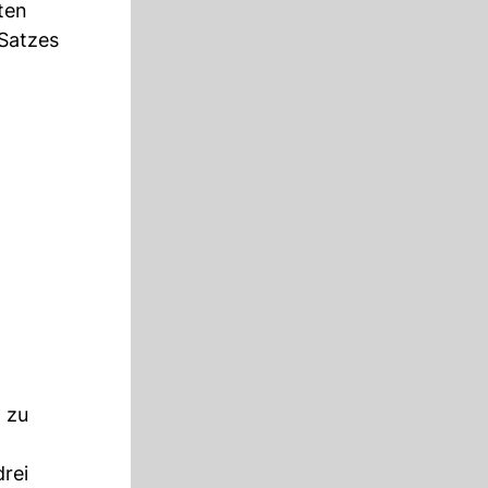
ten
 Satzes
 zu
drei