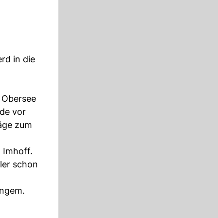
rd in die
m Obersee
rde vor
läge zum
 Imhoff.
iler schon
langem.