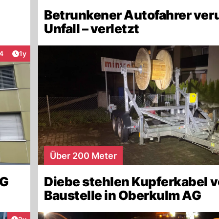
Betrunkener Autofahrer ver
Unfall – verletzt
Artikel veröffentlicht:
4
1y
nteraktionen
Über 200 Meter
AG
Diebe stehlen Kupferkabel 
Baustelle in Oberkulm AG
Artikel veröffentlicht: