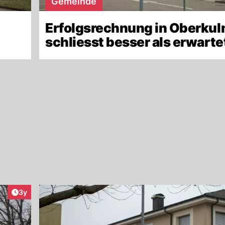
Gemeinde
Erfolgsrechnung in Oberku
schliesst besser als erwarte
Artikel veröffentlicht:
3y