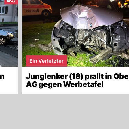
2y
Ein Verletzter
um
Junglenker (18) prallt in Ob
AG gegen Werbetafel