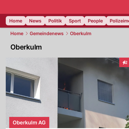
Home
News
Politik
Sport
People
Polizei
Home
Gemeindenews
Oberkulm
Oberkulm
2
Int
Oberkulm AG