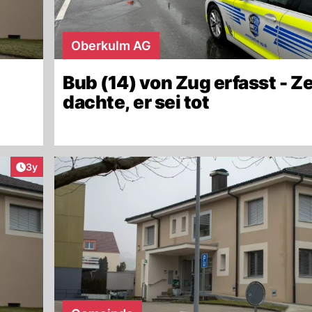
Oberkulm AG
Bub (14) von Zug erfasst - Z
dachte, er sei tot
Artikel veröffentlicht:
3y