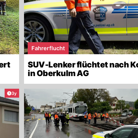
Fahrerflucht
ert
SUV-Lenker flüchtet nach Ko
in Oberkulm AG
Artikel veröffentlicht:
3y