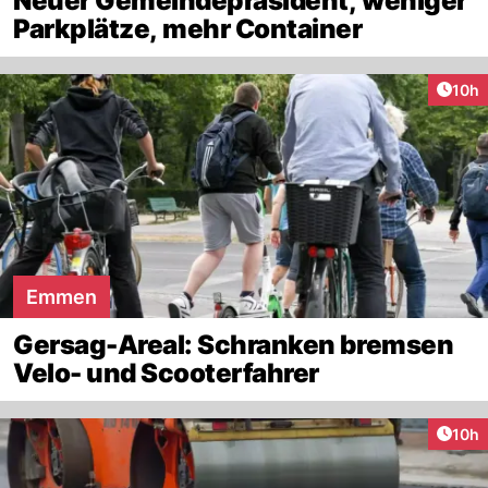
Neuer Gemeindepräsident, weniger
Parkplätze, mehr Container
Artik
10h
Emmen
Gersag-Areal: Schranken bremsen
Velo- und Scooterfahrer
Artik
10h