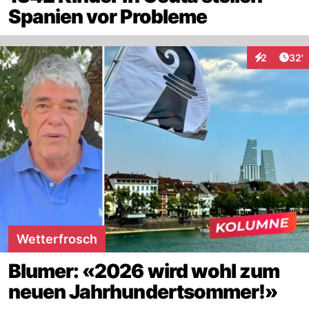
Spanien vor Probleme
Arti
2
32'
Interaktione
Wetterfrosch
Blumer: «2026 wird wohl zum
neuen Jahrhundertsommer!»