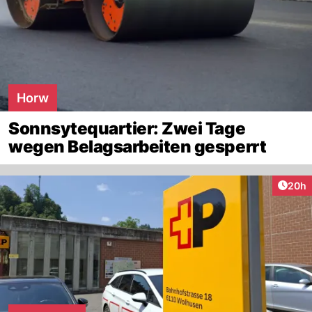
Horw
Sonnsytequartier: Zwei Tage
wegen Belagsarbeiten gesperrt
Artik
20h