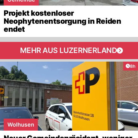
Projekt kostenloser
Neophytenentsorgung in Reiden
endet
MEHR AUS LUZERNERLAND
Arti
8h
Wolhusen