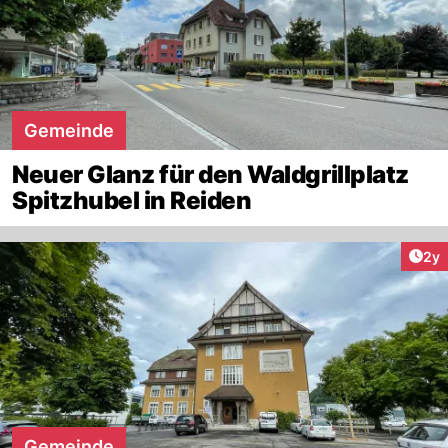
Gemeinde
Neuer Glanz für den Waldgrillplatz
Spitzhubel in Reiden
Arti
2y
Gemeinde