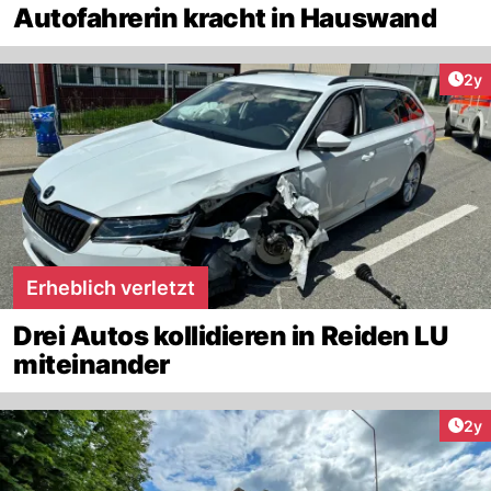
Autofahrerin kracht in Hauswand
Arti
2y
Erheblich verletzt
Drei Autos kollidieren in Reiden LU
miteinander
Arti
2y