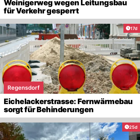
Weinigerweg wegen Leitungsbau
für Verkehr gesperrt
Artik
17d
Regensdorf
Eichelackerstrasse: Fernwärmebau
sorgt für Behinderungen
Artik
25d