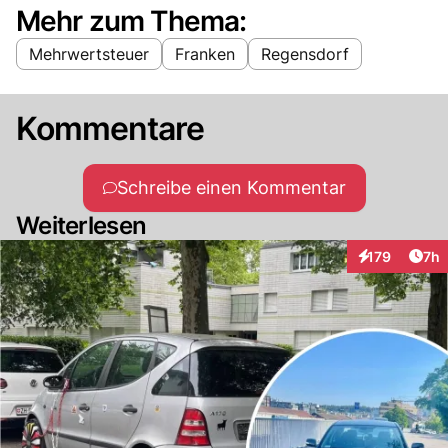
Mehr zum Thema:
Mehrwertsteuer
Franken
Regensdorf
Kommentare
Schreibe einen Kommentar
Weiterlesen
Arti
179
7h
Interaktionen