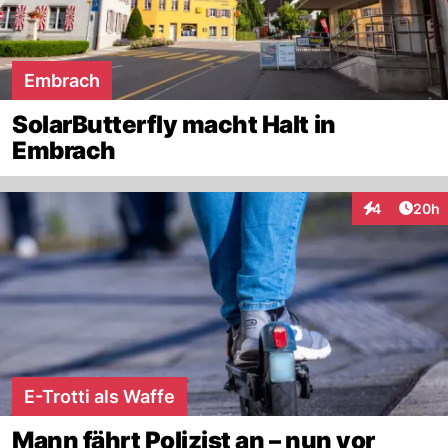
Embrach
SolarButterfly macht Halt in
Embrach
Artik
4
20h
Interaktionen
E-Trotti als Waffe
Mann fährt Polizist an – nun vor