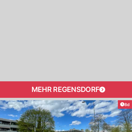
MEHR REGENSDORF
Arti
8d