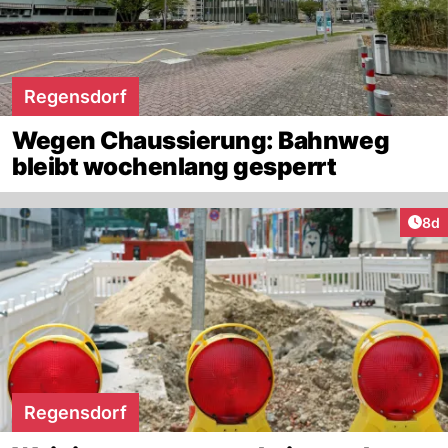
Regensdorf
Wegen Chaussierung: Bahnweg
bleibt wochenlang gesperrt
Arti
8d
Regensdorf