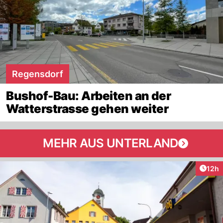
Regensdorf
Bushof-Bau: Arbeiten an der
Watterstrasse gehen weiter
MEHR AUS UNTERLAND
Artik
12h