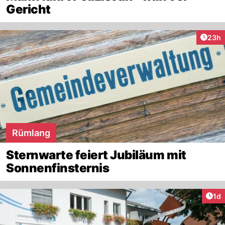
Gericht
Artik
23h
Rümlang
Sternwarte feiert Jubiläum mit
Sonnenfinsternis
Art
1d