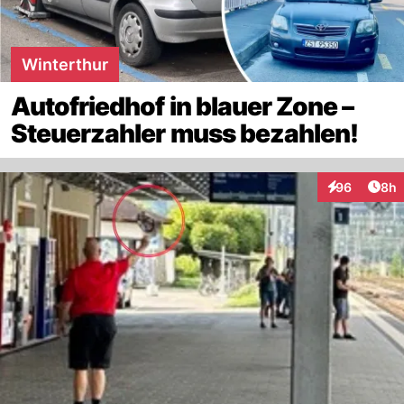
Winterthur
Autofriedhof in blauer Zone –
Steuerzahler muss bezahlen!
Arti
96
8h
Interaktionen