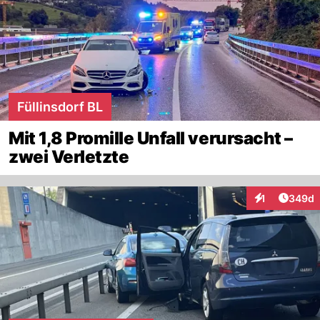
Füllinsdorf BL
Mit 1,8 Promille Unfall verursacht –
zwei Verletzte
Artikel
1
349d
Interaktionen