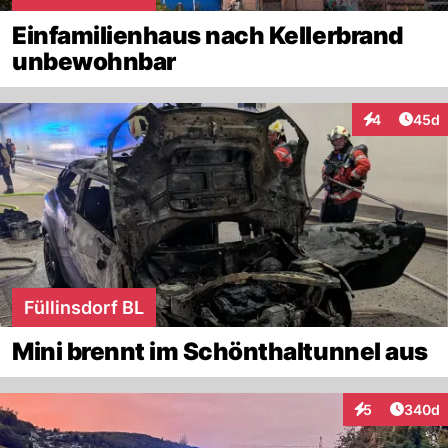
Einfamilienhaus nach Kellerbrand
unbewohnbar
Artik
4
45d
Interaktionen
Füllinsdorf BL
Mini brennt im Schönthaltunnel aus
Artikel
5
340d
Interaktionen