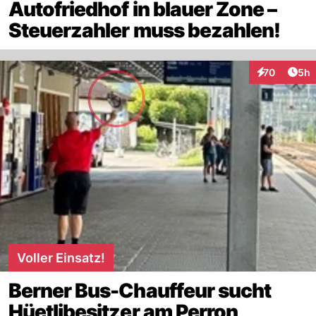
Autofriedhof in blauer Zone –
Steuerzahler muss bezahlen!
Arti
70
5h
Interaktionen
Voller Einsatz!
Berner Bus-Chauffeur sucht
Hüetlibesitzer am Perron