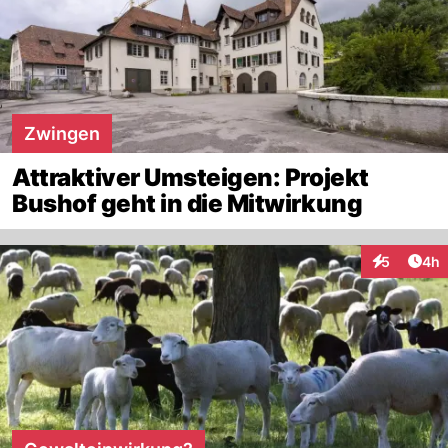
Zwingen
Attraktiver Umsteigen: Projekt
Bushof geht in die Mitwirkung
Arti
5
4h
Interaktion