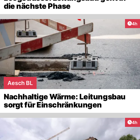
die nächste Phase
Arti
4h
Aesch BL
Nachhaltige Wärme: Leitungsbau
sorgt für Einschränkungen
Arti
4h