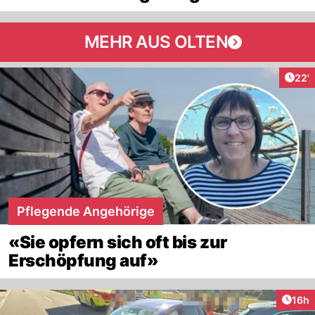
MEHR AUS OLTEN
Arti
22'
Pflegende Angehörige
«Sie opfern sich oft bis zur
Erschöpfung auf»
Artik
16h