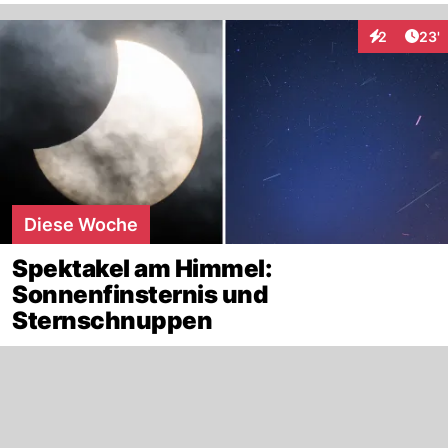
Arti
2
23'
Interaktione
Diese Woche
Spektakel am Himmel:
Sonnenfinsternis und
Sternschnuppen