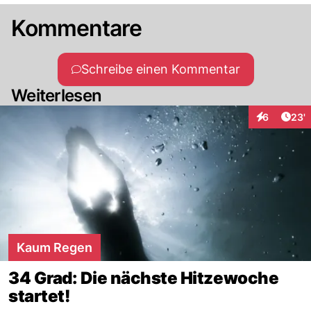
Kommentare
Schreibe einen Kommentar
Weiterlesen
Arti
6
23'
Interaktione
Kaum Regen
34 Grad: Die nächste Hitzewoche
startet!