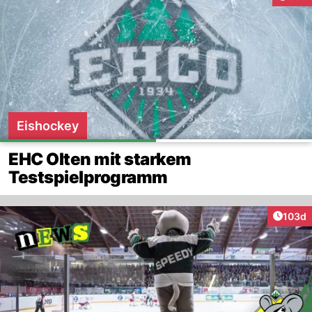
Eishockey
EHC Olten mit starkem
Testspielprogramm
Artike
103d