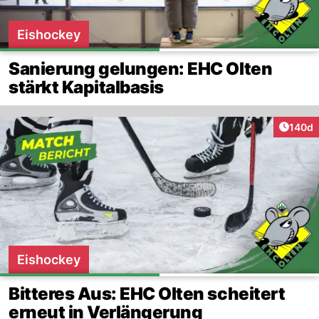
Eishockey
Sanierung gelungen: EHC Olten
stärkt Kapitalbasis
Artike
140d
Eishockey
Bitteres Aus: EHC Olten scheitert
erneut in Verlängerung