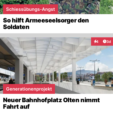
Schiessübungs-Angst
So hilft Armeeseelsorger den
Soldaten
Arti
4
3d
Interaktion
Generationenprojekt
Neuer Bahnhofplatz Olten nimmt
Fahrt auf