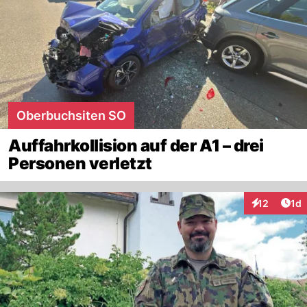
Oberbuchsiten SO
Auffahrkollision auf der A1 – drei
Personen verletzt
Art
12
1d
Interaktione