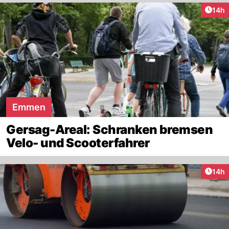
Artik
14h
Emmen
Gersag-Areal: Schranken bremsen
Velo- und Scooterfahrer
Artik
14h