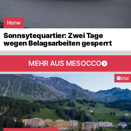
Horw
Sonnsytequartier: Zwei Tage
wegen Belagsarbeiten gesperrt
MEHR AUS MESOCCO
Artik
25d