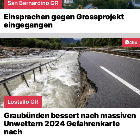
San Bernardino GR
Einsprachen gegen Grossprojekt
eingegangen
Artik
46d
Lostallo GR
Graubünden bessert nach massiven
Unwettern 2024 Gefahrenkarte
nach