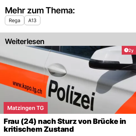
Mehr zum Thema:
Rega
A13
Weiterlesen
Arti
2y
Matzingen TG
Frau (24) nach Sturz von Brücke in
kritischem Zustand