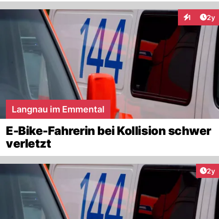
Arti
1
2y
Interaktion
Langnau im Emmental
E-Bike-Fahrerin bei Kollision schwer
verletzt
Arti
2y