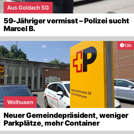
Aus Goldach SG
59-Jähriger vermisst – Polizei sucht
Marcel B.
Artik
13h
Wolhusen
Neuer Gemeindepräsident, weniger
Parkplätze, mehr Container