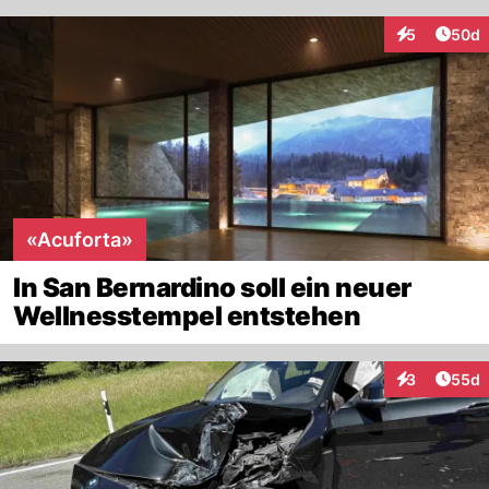
Artik
5
50d
Interaktionen
«Acuforta»
In San Bernardino soll ein neuer
Wellnesstempel entstehen
Artik
3
55d
Interaktionen