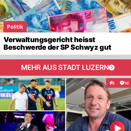
Politik
Verwaltungsgericht heisst
Beschwerde der SP Schwyz gut
MEHR AUS STADT LUZERN
Art
5
1d
Interaktion