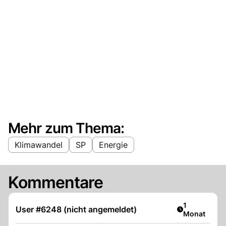
Mehr zum Thema:
Klimawandel
SP
Energie
Kommentare
Artikel veröf
1
User #6248 (nicht angemeldet)
Monat