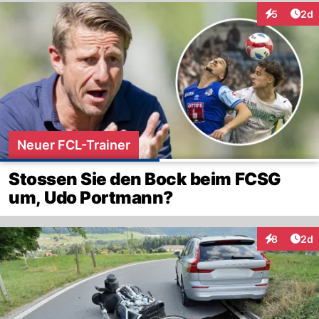
Arti
5
2d
Interaktion
Neuer FCL-Trainer
Stossen Sie den Bock beim FCSG
um, Udo Portmann?
Arti
8
2d
Interaktion