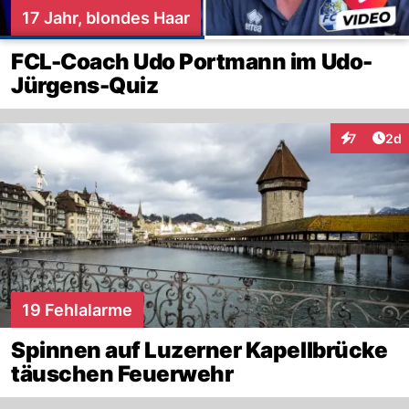
17 Jahr, blondes Haar
FCL-Coach Udo Portmann im Udo-
Jürgens-Quiz
Arti
7
2d
Interaktion
19 Fehlalarme
Spinnen auf Luzerner Kapellbrücke
täuschen Feuerwehr