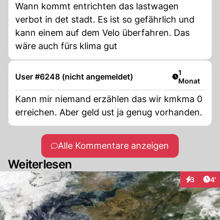
Wann kommt entrichten das lastwagen
verbot in det stadt. Es ist so gefährlich und
kann einem auf dem Velo überfahren. Das
wäre auch fürs klima gut
Artikel veröf
1
User #6248 (nicht angemeldet)
Monat
Kann mir niemand erzählen das wir kmkma 0
erreichen. Aber geld ust ja genug vorhanden.
Alle Kommentare anzeigen
Weiterlesen
Art
3
4'
Interaktio