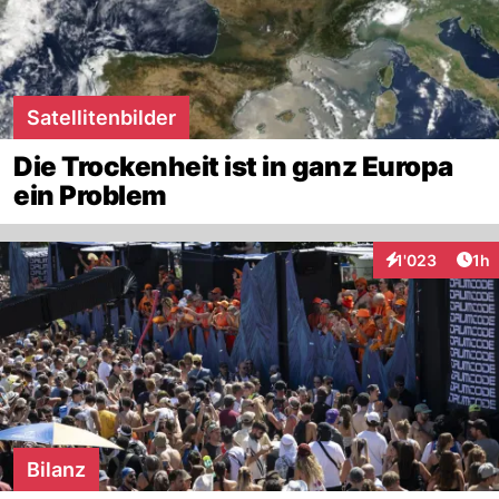
Satellitenbilder
Die Trockenheit ist in ganz Europa
ein Problem
Art
1'023
1h
Interaktionen
Bilanz