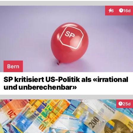
Artik
8
16d
Interaktione
Bern
SP kritisiert US-Politik als «irrational
und unberechenbar»
Artik
25d