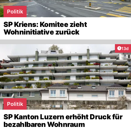
Politik
SP Kriens: Komitee zieht
Wohninitiative zurück
Artik
13d
Politik
SP Kanton Luzern erhöht Druck für
bezahlbaren Wohnraum