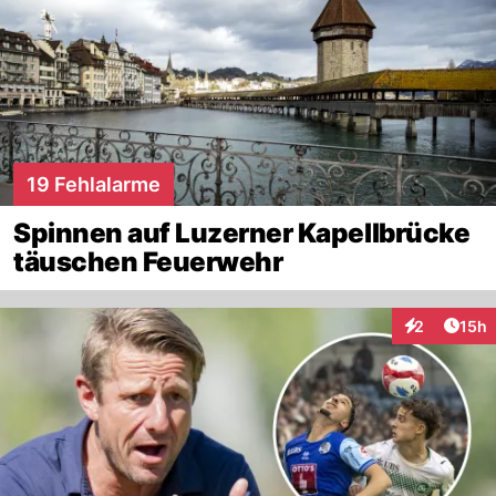
19 Fehlalarme
Spinnen auf Luzerner Kapellbrücke
täuschen Feuerwehr
Artik
2
15h
Interaktione