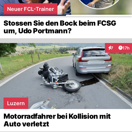
Neuer FCL-Trainer
Stossen Sie den Bock beim FCSG
um, Udo Portmann?
Artik
7
17h
Interaktione
Luzern
Motorradfahrer bei Kollision mit
Auto verletzt