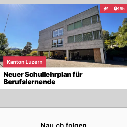
Artik
2
18h
Interaktione
Kanton Luzern
Neuer Schullehrplan für
Berufslernende
Footer
Nau.ch folgen