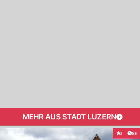
MEHR AUS STADT LUZERN
Arti
6
8h
Interaktion