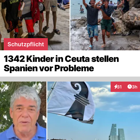
Schutzpflicht
1342 Kinder in Ceuta stellen
Spanien vor Probleme
Arti
31
3h
Interaktione