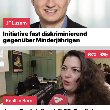
JF Luzern
Initiative fast diskriminierend
gegenüber Minderjährigen
Arti
972
6y
Interaktionen
Knall in Bern!