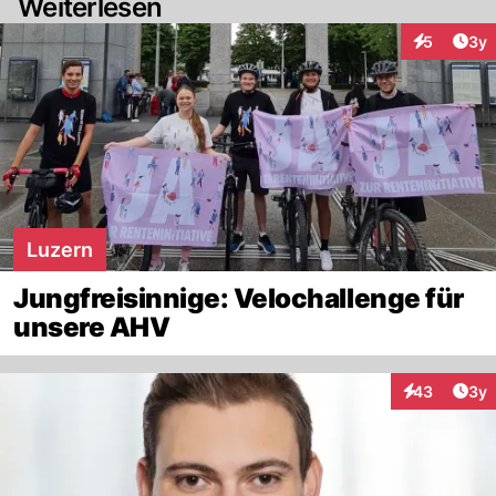
Weiterlesen
Arti
5
3y
Interaktion
Luzern
Jungfreisinnige: Velochallenge für
unsere AHV
Arti
43
3y
Interaktionen