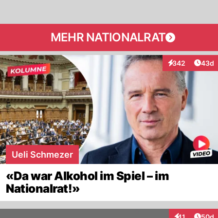
MEHR NATIONALRAT
Artik
342
43d
Interaktionen
Ueli Schmezer
«Da war Alkohol im Spiel – im
Nationalrat!»
Artik
11
50d