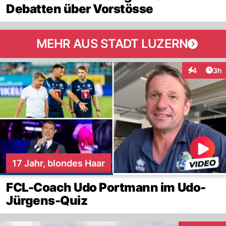
Debatten über Vorstösse
MEHR AUS STADT LUZERN
Arti
4
3h
Interaktion
17 Jahr, blondes Haar
FCL-Coach Udo Portmann im Udo-
Jürgens-Quiz