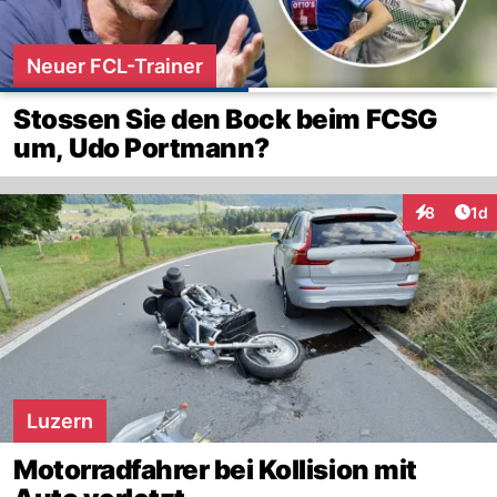
Neuer FCL-Trainer
Stossen Sie den Bock beim FCSG
um, Udo Portmann?
Art
8
1d
Interaktion
Luzern
Motorradfahrer bei Kollision mit