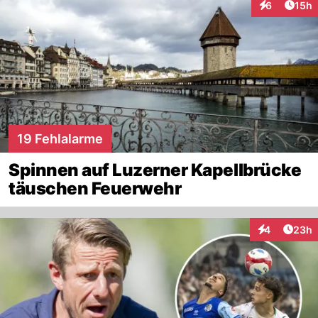
Artik
6
15h
Interaktione
19 Fehlalarme
Spinnen auf Luzerner Kapellbrücke
täuschen Feuerwehr
Artik
4
23h
Interaktionen