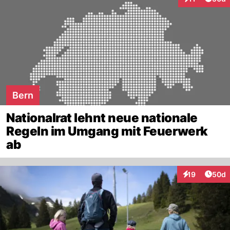
Interaktionen
Bern
Nationalrat lehnt neue nationale
Regeln im Umgang mit Feuerwerk
ab
Artik
19
50d
Interaktionen