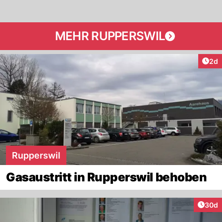
MEHR RUPPERSWIL
Arti
2d
Rupperswil
Gasaustritt in Rupperswil behoben
Artik
30d