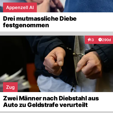
Appenzell AI
Drei mutmassliche Diebe
festgenommen
Artikel
13
290d
Interaktionen
Zug
Zwei Männer nach Diebstahl aus
Auto zu Geldstrafe verurteilt