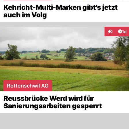
Kehricht-Multi-Marken gibt's jetzt
auch im Volg
Art
2
1d
Interaktion
Rottenschwil AG
Reussbrücke Werd wird für
Sanierungsarbeiten gesperrt