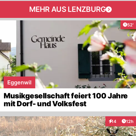
MEHR AUS LENZBURG
Arti
52'
Eggenwil
Musikgesellschaft feiert 100 Jahre
mit Dorf- und Volksfest
Artik
14
12h
Interaktionen