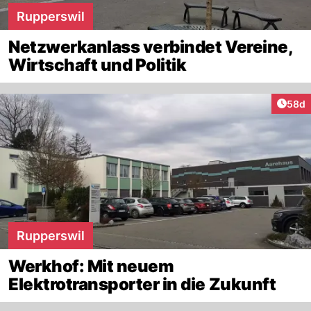
Rupperswil
Netzwerkanlass verbindet Vereine,
Wirtschaft und Politik
Artik
58d
Rupperswil
Werkhof: Mit neuem
Elektrotransporter in die Zukunft