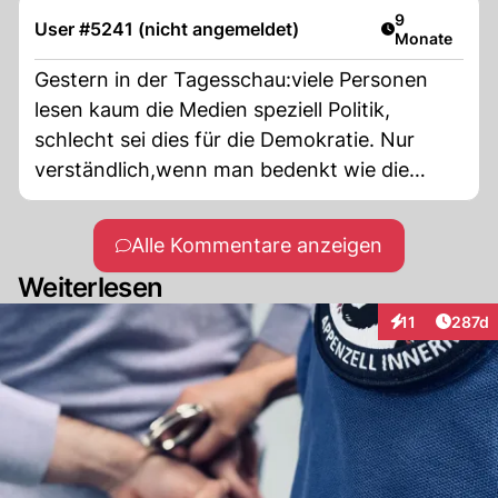
Artikel veröff
9
User #5241 (nicht angemeldet)
Monate
Gestern in der Tagesschau:viele Personen
lesen kaum die Medien speziell Politik,
schlecht sei dies für die Demokratie. Nur
verständlich,wenn man bedenkt wie die
Politik am Volk vorbei regiert, wird es
machtlos, jede Meinungsäusserung wird
Alle Kommentare anzeigen
zudem von den Medien unterbunden!
Weiterlesen
Artike
11
287d
Interaktionen