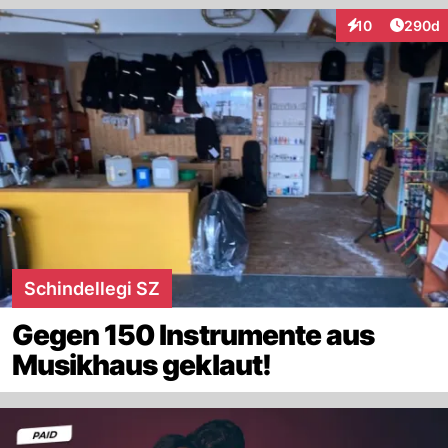
Artikel
10
290d
Interaktionen
Schindellegi SZ
Gegen 150 Instrumente aus
Musikhaus geklaut!