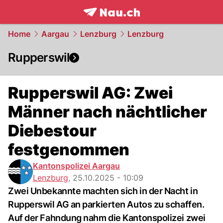
frontpage.
NAU.ch
Home
Aargau
Lenzburg
Lenzburg
Rupperswil
Rupperswil AG: Zwei
Männer nach nächtlicher
Diebestour
festgenommen
Kantonspolizei Aargau
Lenzburg
,
25.10.2025 - 10:09
Zwei Unbekannte machten sich in der Nacht in
Rupperswil AG an parkierten Autos zu schaffen.
Auf der Fahndung nahm die Kantonspolizei zwei