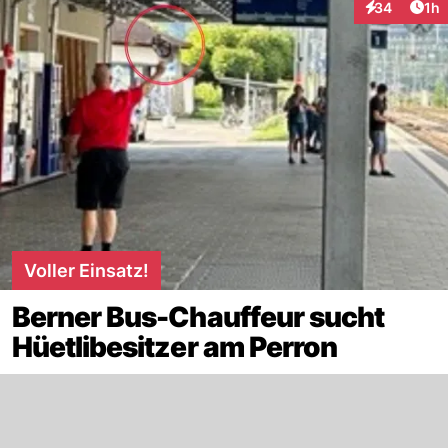
Art
34
1h
Interaktione
Voller Einsatz!
Berner Bus-Chauffeur sucht
Hüetlibesitzer am Perron