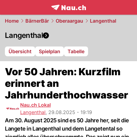
frontpage.
NAU.ch
Home
BärnerBär
Oberaargau
Langenthal
Langenthal
Übersicht
Spielplan
Tabelle
Vor 50 Jahren: Kurzfilm
erinnert an
Jahrhunderthochwasser
Nau.ch Lokal
Langenthal
,
29.08.2025 - 19:19
Am 30. August 2025 sind es 50 Jahre her, seit die
Langete in Langenthal und dem Langetental so
ziemlich alles überschwemmte. Das zeigt nun ein