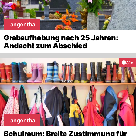
Langenthal
Grabaufhebung nach 25 Jahren:
Andacht zum Abschied
Artik
31d
Langenthal
Schulraum: Breite Zustimmung für