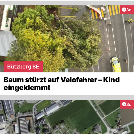
Arti
3d
Bützberg BE
Baum stürzt auf Velofahrer – Kind
eingeklemmt
Arti
3d