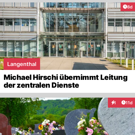
Arti
8d
Langenthal
Michael Hirschi übernimmt Leitung
der zentralen Dienste
Artik
1
11d
Interaktione