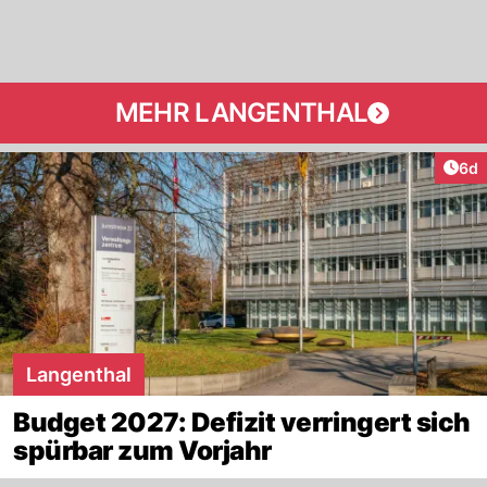
MEHR LANGENTHAL
Arti
6d
Langenthal
Budget 2027: Defizit verringert sich
spürbar zum Vorjahr