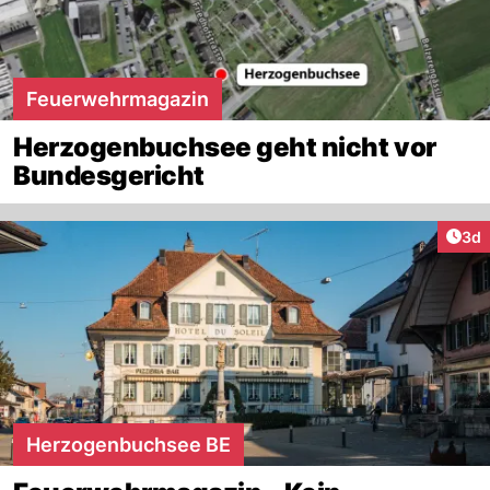
Feuerwehrmagazin
Herzogenbuchsee geht nicht vor
Bundesgericht
Arti
3d
Herzogenbuchsee BE