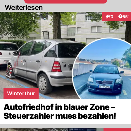
Weiterlesen
Arti
70
55'
Interaktionen
Winterthur
Autofriedhof in blauer Zone –
Steuerzahler muss bezahlen!