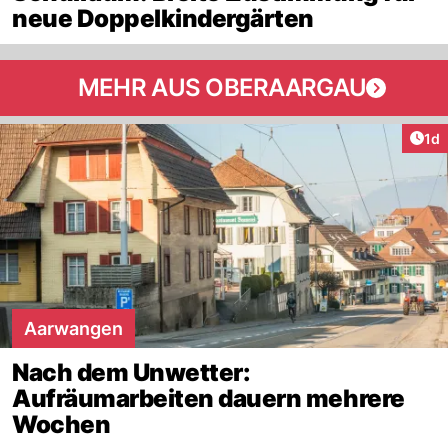
neue Doppelkindergärten
MEHR AUS OBERAARGAU
Art
1d
Aarwangen
Nach dem Unwetter:
Aufräumarbeiten dauern mehrere
Wochen