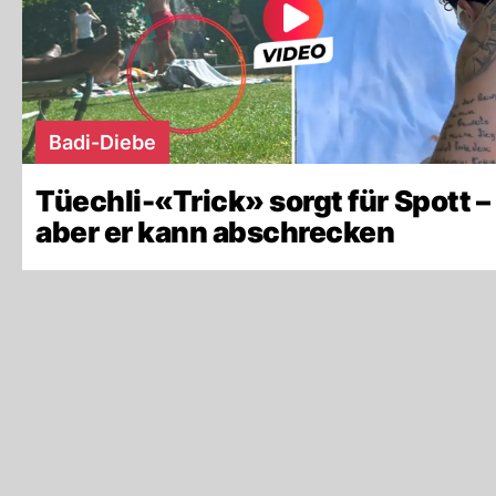
Badi-Diebe
Tüechli-«Trick» sorgt für Spott –
aber er kann abschrecken