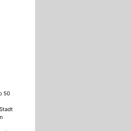
o 50
Stadt
en