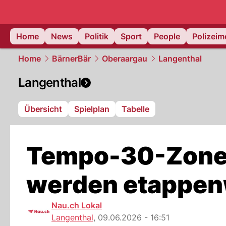
Home
News
Politik
Sport
People
Polizei
Home
BärnerBär
Oberaargau
Langenthal
Langenthal
Übersicht
Spielplan
Tabelle
Tempo-30-Zonen
werden etappen
Nau.ch Lokal
Langenthal
,
09.06.2026 - 16:51