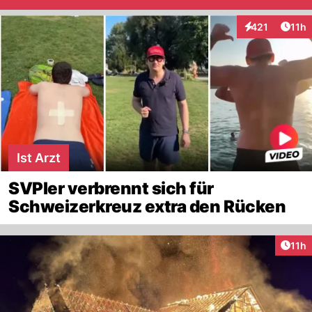
Artik
421
11h
Interaktionen
Ist Arzt
SVPler verbrennt sich für
Schweizerkreuz extra den Rücken
Artik
11h