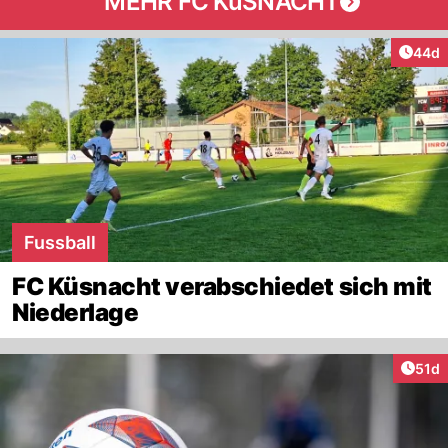
MEHR FC KüSNACHT
Artik
44d
Fussball
FC Küsnacht verabschiedet sich mit
Niederlage
Artik
51d