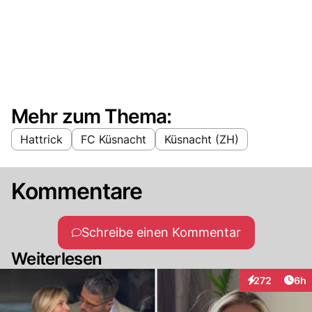
Mehr zum Thema:
Hattrick
FC Küsnacht
Küsnacht (ZH)
Kommentare
Schreibe einen Kommentar
Weiterlesen
Arti
272
6h
Interaktionen