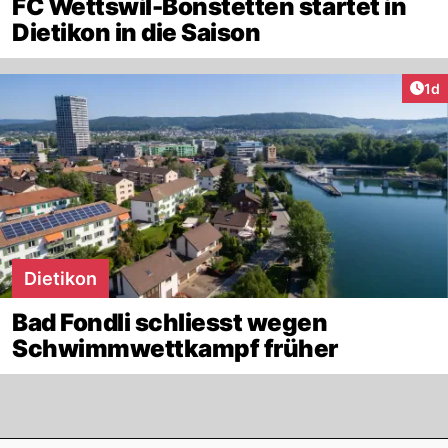
FC Wettswil-Bonstetten startet in
Dietikon in die Saison
Art
1d
Dietikon
Bad Fondli schliesst wegen
Schwimmwettkampf früher