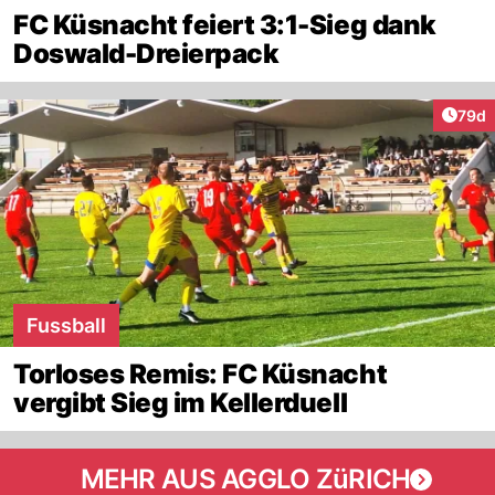
FC Küsnacht feiert 3:1-Sieg dank
Doswald-Dreierpack
Artik
79d
Fussball
Torloses Remis: FC Küsnacht
vergibt Sieg im Kellerduell
MEHR AUS AGGLO ZüRICH