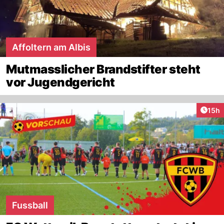
Affoltern am Albis
Mutmasslicher Brandstifter steht
vor Jugendgericht
Artik
15h
Fussball