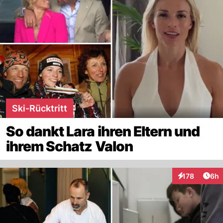
Ski-Rücktritt
So dankt Lara ihren Eltern und
ihrem Schatz Valon
Arti
178
6h
Interaktionen