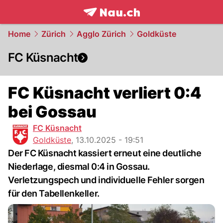
frontpage.
NAU.ch
Home
Zürich
Agglo Zürich
Goldküste
FC Küsnacht
FC Küsnacht verliert 0:4
bei Gossau
FC Küsnacht
Goldküste
,
13.10.2025 - 19:51
Der FC Küsnacht kassiert erneut eine deutliche
Niederlage, diesmal 0:4 in Gossau.
Verletzungspech und individuelle Fehler sorgen
für den Tabellenkeller.