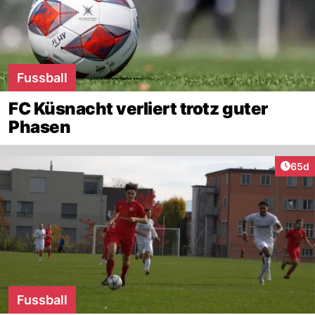
Fussball
FC Küsnacht verliert trotz guter
Phasen
Artik
65d
Fussball