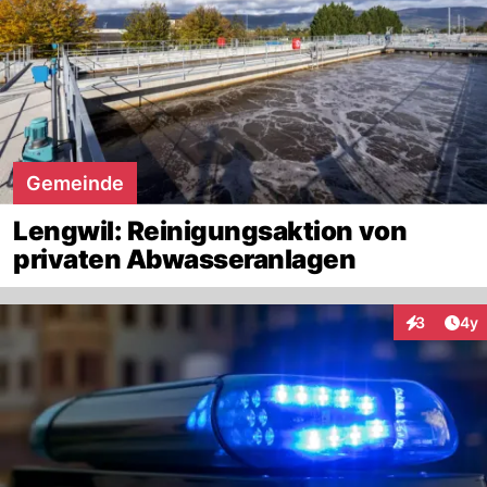
Gemeinde
Lengwil: Reinigungsaktion von
privaten Abwasseranlagen
Arti
3
4y
Interaktion