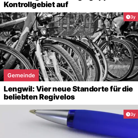
Kontrollgebiet auf
Arti
3y
Gemeinde
Lengwil: Vier neue Standorte für die
beliebten Regivelos
Arti
3y