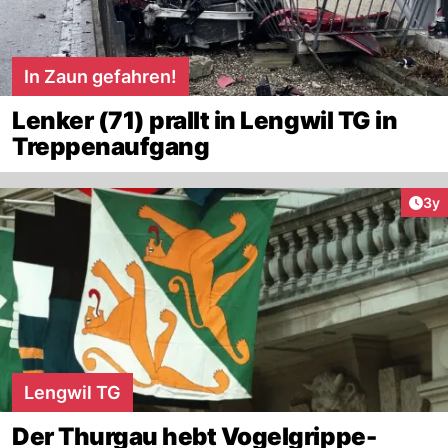
In Zaun gefahren!
Lenker (71) prallt in Lengwil TG in
Treppenaufgang
Arti
3y
Lengwil TG
Der Thurgau hebt Vogelgrippe-