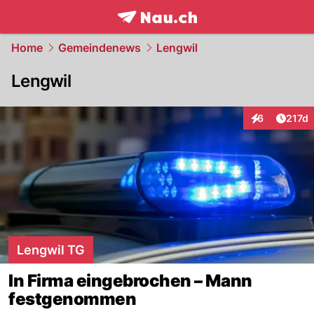
frontpage.
NAU.ch
Home
Gemeindenews
Lengwil
Lengwil
Artike
6
217d
Interaktionen
Lengwil TG
In Firma eingebrochen – Mann
festgenommen