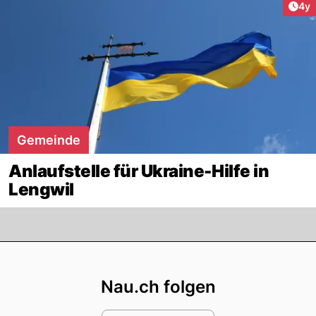
Arti
4y
Gemeinde
Anlaufstelle für Ukraine-Hilfe in
Lengwil
Footer
Nau.ch folgen