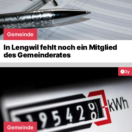
Gemeinde
In Lengwil fehlt noch ein Mitglied
des Gemeinderates
Arti
3y
Gemeinde