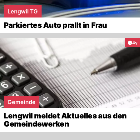
Lengwil TG
Parkiertes Auto prallt in Frau
Arti
4y
Gemeinde
Lengwil meldet Aktuelles aus den
Gemeindewerken