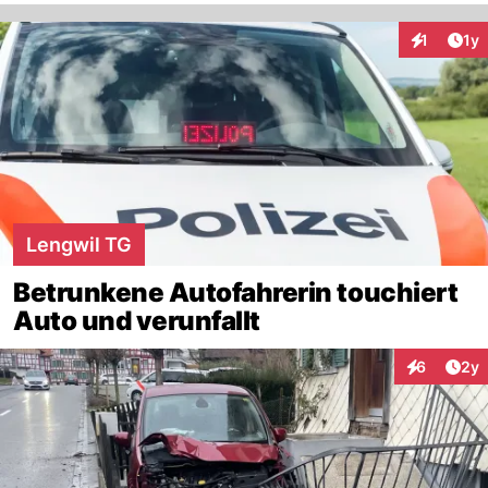
Art
1
1y
Interaktion
Lengwil TG
Betrunkene Autofahrerin touchiert
Auto und verunfallt
Arti
6
2y
Interaktion