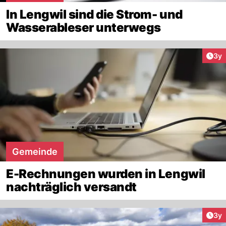
In Lengwil sind die Strom- und
Wasserableser unterwegs
Arti
3y
Gemeinde
E-Rechnungen wurden in Lengwil
nachträglich versandt
Arti
3y