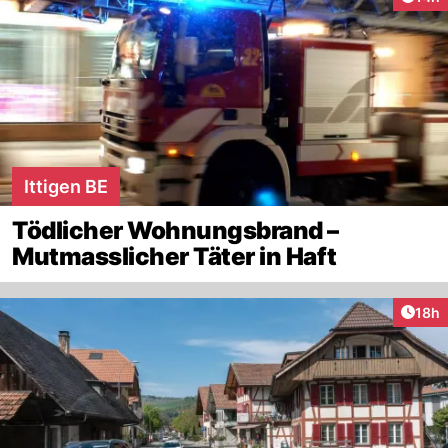
Ittigen BE
Tödlicher Wohnungsbrand –
Mutmasslicher Täter in Haft
Artik
18h