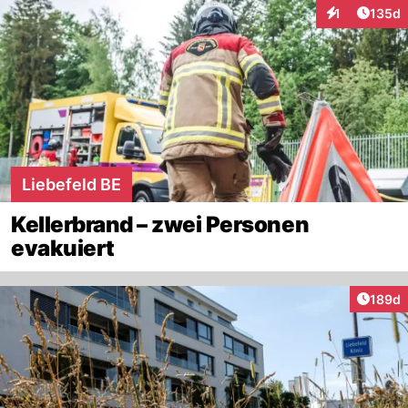
Artike
1
135d
Interaktionen
Liebefeld BE
Kellerbrand – zwei Personen
evakuiert
Artike
189d