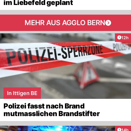
im Liebefeld geplant
MEHR AUS AGGLO BERN
Artik
12h
In Ittigen BE
Polizei fasst nach Brand
mutmasslichen Brandstifter
Artik
14h