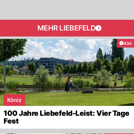
MEHR LIEBEFELD
Artik
43d
Köniz
100 Jahre Liebefeld-Leist: Vier Tage
Fest