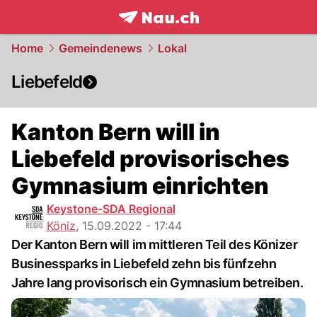
frontpage.
NAU.ch
Home
Gemeindenews
Lokal
Liebefeld
Kanton Bern will in
Liebefeld provisorisches
Gymnasium einrichten
Keystone-SDA Regional
Köniz
,
15.09.2022 - 17:44
Der Kanton Bern will im mittleren Teil des Könizer
Businessparks in Liebefeld zehn bis fünfzehn
Jahre lang provisorisch ein Gymnasium betreiben.