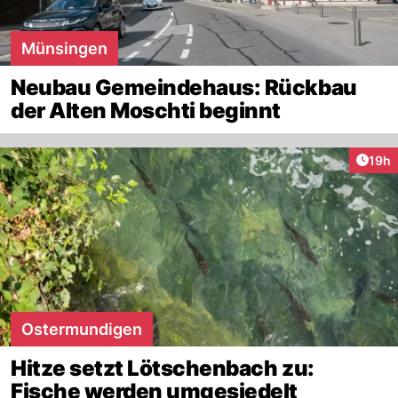
Münsingen
Neubau Gemeindehaus: Rückbau
der Alten Moschti beginnt
Artik
19h
Ostermundigen
Hitze setzt Lötschenbach zu:
Fische werden umgesiedelt