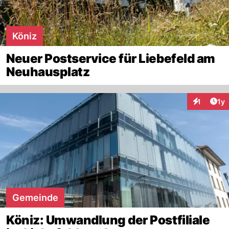
Köniz
Neuer Postservice für Liebefeld am
Neuhausplatz
Art
1
1y
Interaktion
Gemeinde
Köniz: Umwandlung der Postfiliale