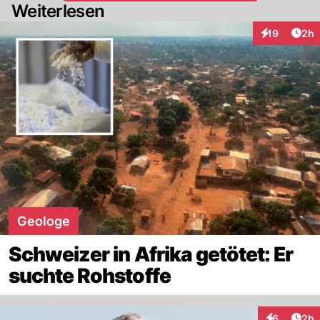
Weiterlesen
Arti
19
2h
Interaktione
Geologe
Schweizer in Afrika getötet: Er
suchte Rohstoffe
Arti
6
2h