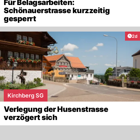
Für Belagsarbeiten:
Schönauerstrasse kurzzeitig
gesperrt
Arti
2d
Kirchberg SG
Verlegung der Husenstrasse
verzögert sich