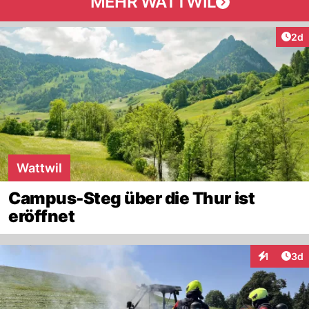
MEHR WATTWIL
Arti
2d
Wattwil
Campus-Steg über die Thur ist
eröffnet
Arti
1
3d
Interaktion