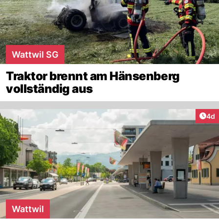
Wattwil SG
Traktor brennt am Hänsenberg
vollständig aus
Arti
4d
Wattwil