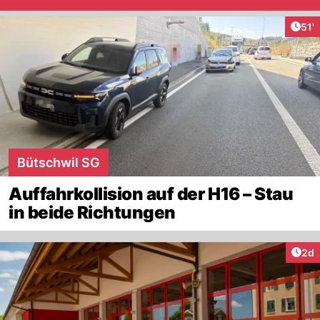
Arti
51'
Bütschwil SG
Auffahrkollision auf der H16 – Stau
in beide Richtungen
Arti
2d