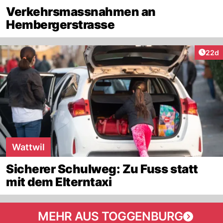
Verkehrsmassnahmen an
Hembergerstrasse
Artik
22d
Wattwil
Sicherer Schulweg: Zu Fuss statt
mit dem Elterntaxi
MEHR AUS TOGGENBURG