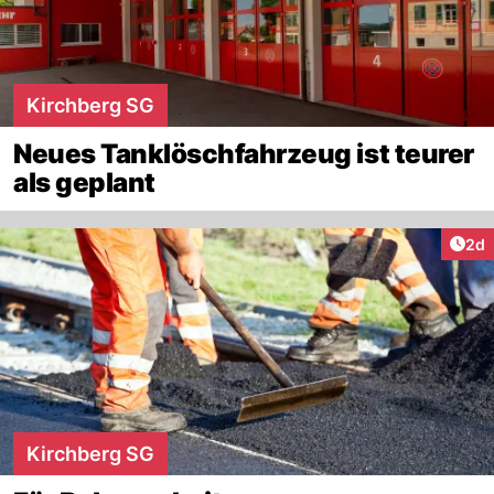
Kirchberg SG
Neues Tanklöschfahrzeug ist teurer
als geplant
Arti
2d
Kirchberg SG