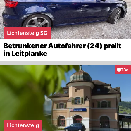
Lichtensteig SG
Betrunkener Autofahrer (24) prallt
in Leitplanke
Artik
73d
Lichtensteig