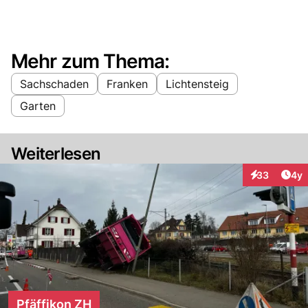
Mehr zum Thema:
Sachschaden
Franken
Lichtensteig
Garten
Weiterlesen
Arti
33
4y
Interaktionen
Pfäffikon ZH