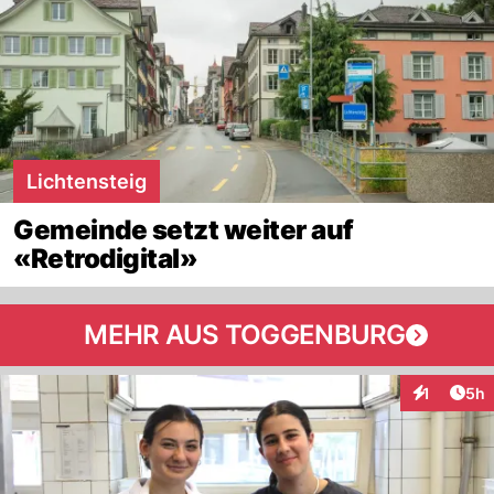
Lichtensteig
Gemeinde setzt weiter auf
«Retrodigital»
MEHR AUS TOGGENBURG
Arti
1
5h
Interaktion