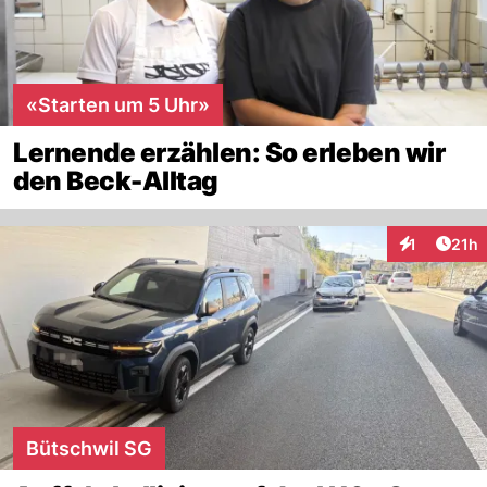
«Starten um 5 Uhr»
Lernende erzählen: So erleben wir
den Beck-Alltag
Artik
1
21h
Interaktione
Bütschwil SG