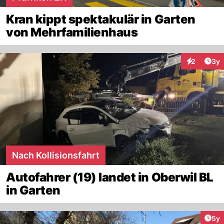
Kran kippt spektakulär in Garten
von Mehrfamilienhaus
Arti
2
3y
Interaktion
Nach Kollisionsfahrt
Autofahrer (19) landet in Oberwil BL
in Garten
Arti
5y