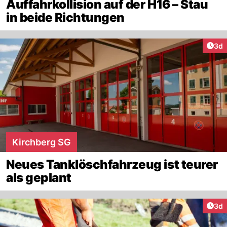
Auffahrkollision auf der H16 – Stau
in beide Richtungen
Arti
3d
Kirchberg SG
Neues Tanklöschfahrzeug ist teurer
als geplant
Arti
3d