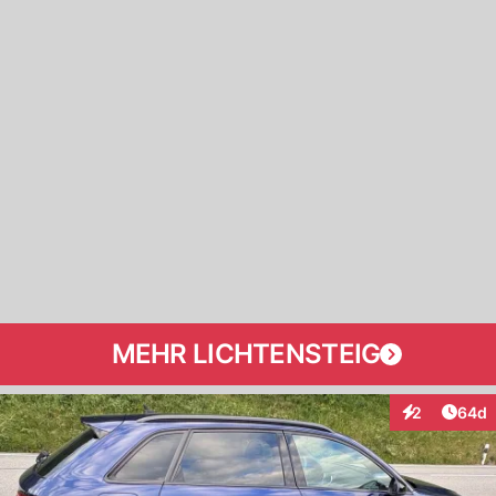
MEHR LICHTENSTEIG
Artik
2
64d
Interaktionen