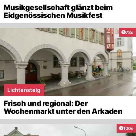
Musikgesellschaft glänzt beim
Eidgenössischen Musikfest
Artik
73d
Lichtensteig
Frisch und regional: Der
Wochenmarkt unter den Arkaden
Artike
100d