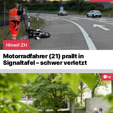
Hinwil ZH
Motorradfahrer (21) prallt in
Signaltafel – schwer verletzt
Art
1d