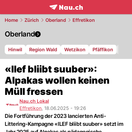
frontpage.
NAU.ch
Home
Zürich
Oberland
Effretikon
Oberland
Hinwil
Region Wald
Wetzikon
Pfäffikon
Dübe
«Ilef bliibt suuber»:
Alpakas wollen keinen
Müll fressen
Nau.ch Lokal
Effretikon
,
18.06.2025 - 19:26
Die Fortführung der 2023 lancierten Anti-
Littering-Kampagne «ILEF bliibt suuber» setzt im
Jahr 2025 auf Alpakas als pädagogische