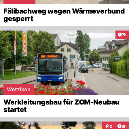
Fälibachweg wegen Wärmeverbund
gesperrt
Arti
7h
Wetzikon
Werkleitungsbau für ZOM-Neubau
startet
Arti
10
8h
Interaktione