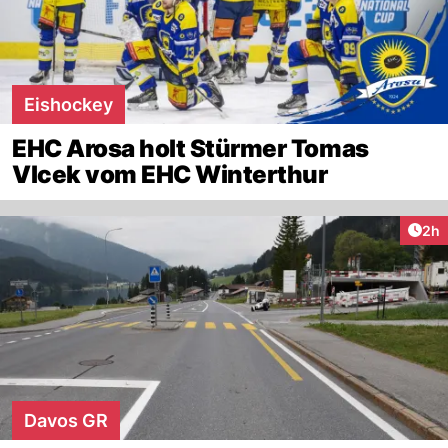
Eishockey
EHC Arosa holt Stürmer Tomas
Vlcek vom EHC Winterthur
Arti
2h
Davos GR