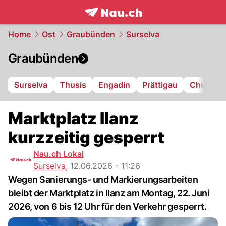
frontpage.
NAU.ch
Home
Ost
Graubünden
Surselva
Graubünden
Surselva
Thusis
Engadin
Prättigau
Chur
L
Marktplatz Ilanz
kurzzeitig gesperrt
Nau.ch Lokal
Surselva
,
12.06.2026 - 11:26
Wegen Sanierungs- und Markierungsarbeiten
bleibt der Marktplatz in Ilanz am Montag, 22. Juni
2026, von 6 bis 12 Uhr für den Verkehr gesperrt.