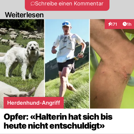
Schreibe einen Kommentar
Weiterlesen
Art
171
1h
Interaktionen
Herdenhund-Angriff
Opfer: «Halterin hat sich bis
heute nicht entschuldigt»