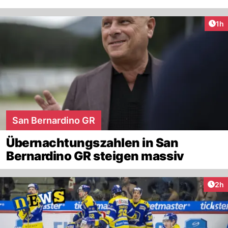
Art
1h
San Bernardino GR
Übernachtungszahlen in San
Bernardino GR steigen massiv
Arti
2h