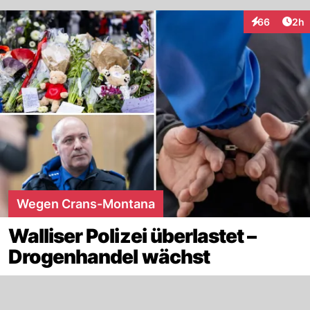
Arti
66
2h
Interaktionen
Wegen Crans-Montana
Walliser Polizei überlastet –
Drogenhandel wächst