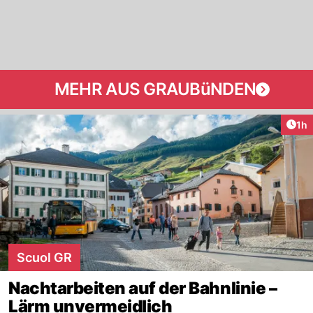
MEHR AUS GRAUBüNDEN
Art
1h
Scuol GR
Nachtarbeiten auf der Bahnlinie –
Lärm unvermeidlich