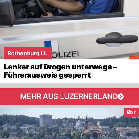
Rothenburg LU
Lenker auf Drogen unterwegs –
Führerausweis gesperrt
MEHR AUS LUZERNERLAND
Arti
2h