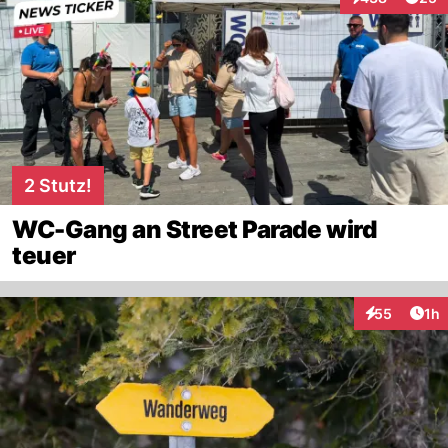
Interaktionen
2 Stutz!
WC-Gang an Street Parade wird
teuer
Art
55
1h
Interaktione