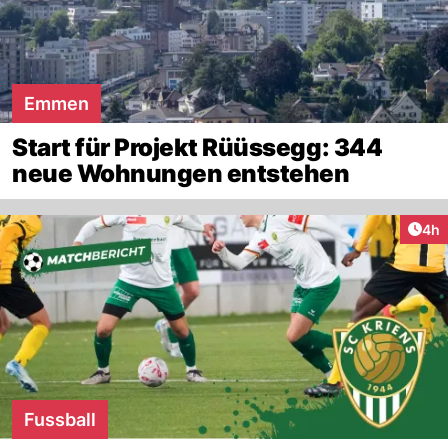
Emmen
Start für Projekt Rüüssegg: 344
neue Wohnungen entstehen
Arti
4h
Fussball