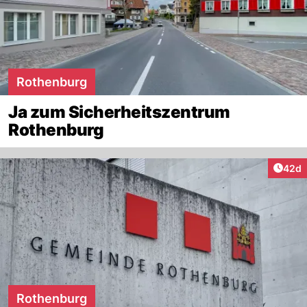
Rothenburg
Ja zum Sicherheitszentrum
Rothenburg
Artik
42d
Rothenburg