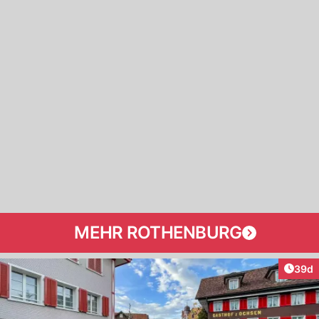
MEHR ROTHENBURG
Artik
39d