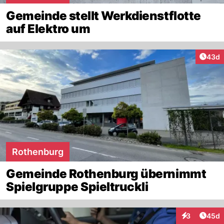
Gemeinde stellt Werkdienstflotte
auf Elektro um
Artik
43d
Rothenburg
Gemeinde Rothenburg übernimmt
Spielgruppe Spieltruckli
Artik
3
45d
Interaktionen