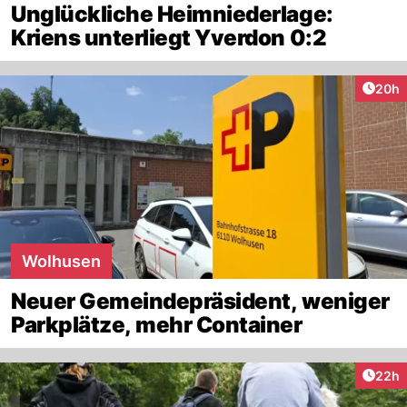
Unglückliche Heimniederlage:
Kriens unterliegt Yverdon 0:2
Artik
20h
Wolhusen
Neuer Gemeindepräsident, weniger
Parkplätze, mehr Container
Artik
22h