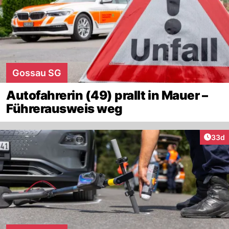
Gossau SG
Autofahrerin (49) prallt in Mauer –
Führerausweis weg
Artik
33d