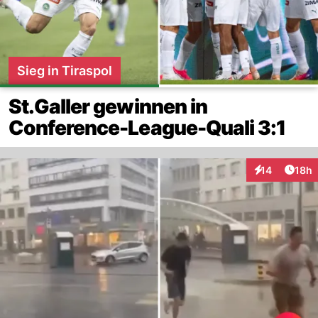
Sieg in Tiraspol
St.Galler gewinnen in
Conference-League-Quali 3:1
Artik
14
18h
Interaktionen