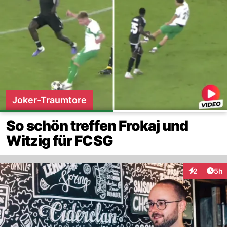
Joker-Traumtore
So schön treffen Frokaj und
Witzig für FCSG
Arti
2
5h
Interaktion