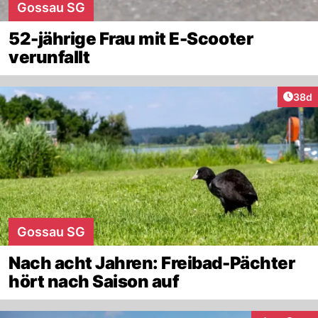
Gossau SG
52-jährige Frau mit E-Scooter
verunfallt
Artik
38d
Gossau SG
Nach acht Jahren: Freibad-Pächter
hört nach Saison auf