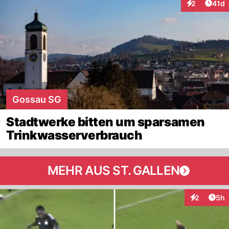
Artik
2
41d
Interaktione
Gossau SG
Stadtwerke bitten um sparsamen
Trinkwasserverbrauch
MEHR AUS ST. GALLEN
Arti
2
5h
Interaktion