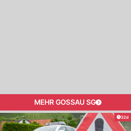
MEHR GOSSAU SG
Artik
32d