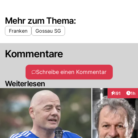
Mehr zum Thema:
Franken
Gossau SG
Kommentare
Schreibe einen Kommentar
Weiterlesen
Art
191
1h
Interaktionen