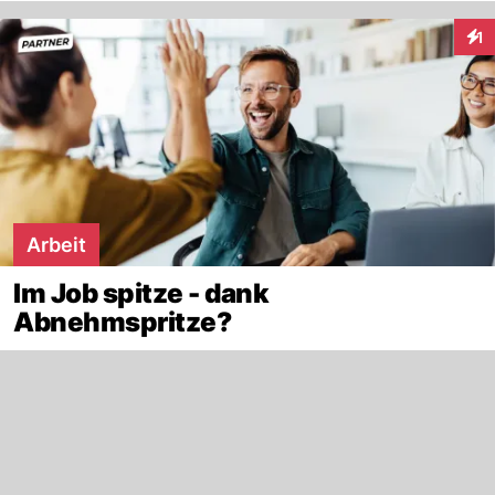
1
Inte
Arbeit
Im Job spitze - dank
Abnehmspritze?