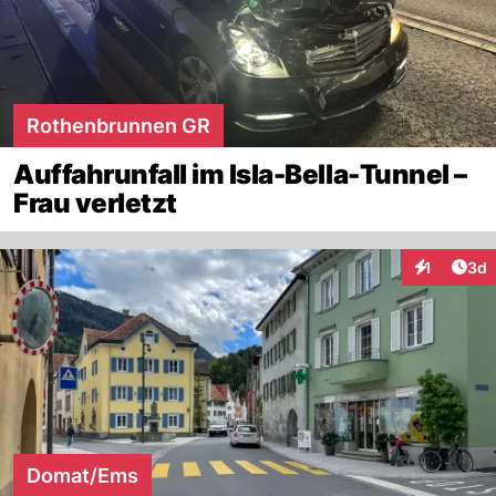
Rothenbrunnen GR
Auffahrunfall im Isla-Bella-Tunnel –
Frau verletzt
Arti
1
3d
Interaktion
Domat/Ems