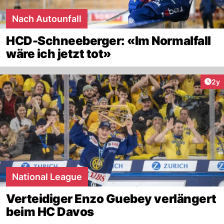
Nach Autounfall
HCD-Schneeberger: «Im Normalfall
wäre ich jetzt tot»
Arti
2y
National League
Verteidiger Enzo Guebey verlängert
beim HC Davos