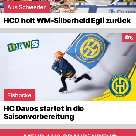
Aus Schweden
HCD holt WM-Silberheld Egli zurück
Art
1y
Eishocke
HC Davos startet in die
Saisonvorbereitung