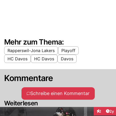
Mehr zum Thema:
Rapperswil-Jona Lakers
Playoff
HC Davos
HC Davos
Davos
Kommentare
Schreibe einen Kommentar
Weiterlesen
Arti
2
2y
Interaktion