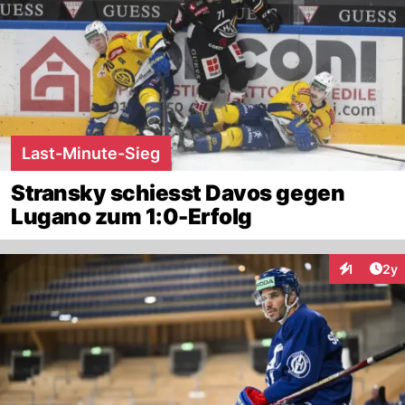
Last-Minute-Sieg
Stransky schiesst Davos gegen
Lugano zum 1:0-Erfolg
Arti
1
2y
Interaktion