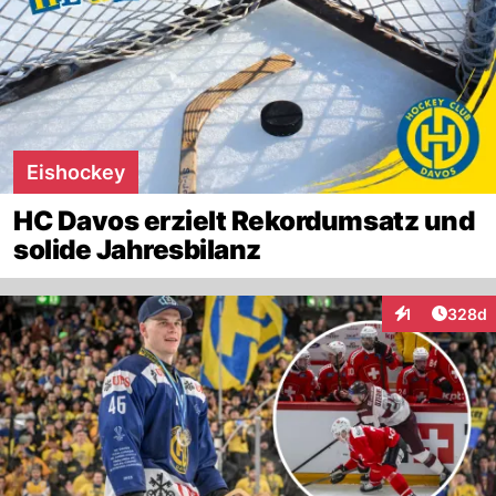
Eishockey
HC Davos erzielt Rekordumsatz und
solide Jahresbilanz
Artikel
1
328d
Interaktionen