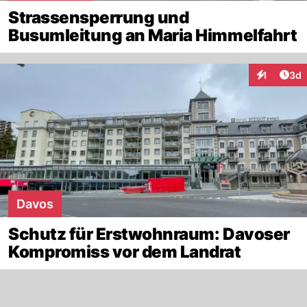
Strassensperrung und
Busumleitung an Maria Himmelfahrt
Arti
1
3d
Interaktion
Davos
Schutz für Erstwohnraum: Davoser
Kompromiss vor dem Landrat