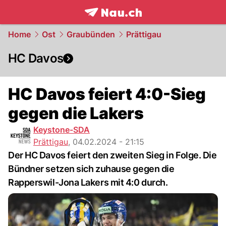
frontpage.
NAU.ch
Home
Ost
Graubünden
Prättigau
HC Davos
HC Davos feiert 4:0-Sieg
gegen die Lakers
Keystone-SDA
Prättigau
,
04.02.2024 - 21:15
Der HC Davos feiert den zweiten Sieg in Folge. Die
Bündner setzen sich zuhause gegen die
Rapperswil-Jona Lakers mit 4:0 durch.