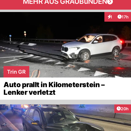
MEHR AUS GRAUBüNDEN
Artik
1
17h
Interaktione
Trin GR
Auto prallt in Kilometerstein –
Lenker verletzt
Artik
20h