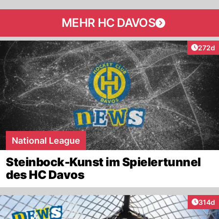
MEHR HC DAVOS
Artike
272d
National League
Steinbock-Kunst im Spielertunnel
des HC Davos
Artike
314d