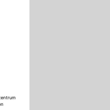
tzentrum
en