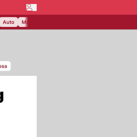
Auto
Matchcenter
Videos
Nau Plus
Lifestyle
osa
g