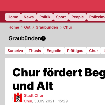
Home
News
Politik
Sport
People
Polizei
Home
Ost
Graubünden
Chur
Graubünden
Surselva
Thusis
Engadin
Prättigau
Chur
Chur fördert Be
und Alt
Stadt Chur
Chur
,
30.09.2021 - 15:29