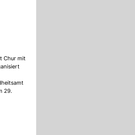
t Chur mit
anisiert
dheitsamt
m 29.