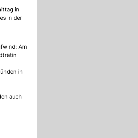
ittag in
es in der
ufwind: Am
dträtin
bünden in
nden auch