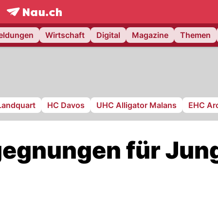
frontpage.
NAU.ch
meldungen
Wirtschaft
Digital
Magazine
Themen
Landquart
HC Davos
UHC Alligator Malans
EHC Ar
gegnungen für Jun