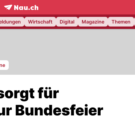
frontpage.
NAU.ch
meldungen
Wirtschaft
Digital
Magazine
Themen
ne
orgt für
r Bundesfeier