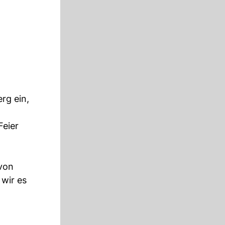
rg ein,
Feier
 von
 wir es