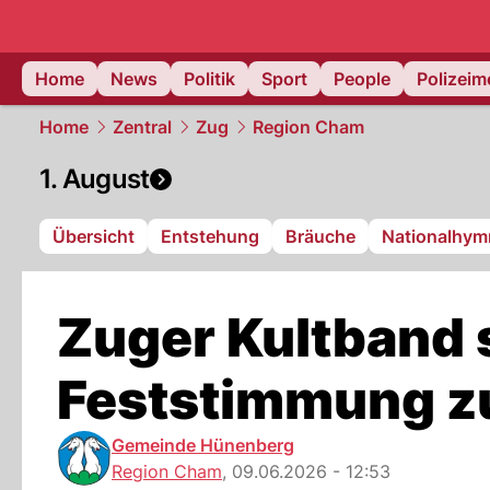
Home
News
Politik
Sport
People
Polizei
Home
Zentral
Zug
Region Cham
1. August
Übersicht
Entstehung
Bräuche
Nationalhym
Zuger Kultband s
Feststimmung zu
Gemeinde Hünenberg
Region Cham
,
09.06.2026 - 12:53