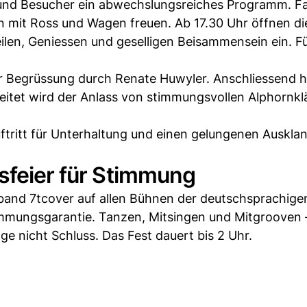
 und Besucher ein abwechslungsreiches Programm. Fa
n mit Ross und Wagen freuen. Ab 17.30 Uhr öffnen di
ilen, Geniessen und geselligen Beisammensein ein. F
der Begrüssung durch Renate Huwyler. Anschliessend h
leitet wird der Anlass von stimmungsvollen Alphornk
ftritt für Unterhaltung und einen gelungenen Auskla
sfeier für Stimmung
ltband 7tcover auf allen Bühnen der deutschsprachig
immungsgarantie. Tanzen, Mitsingen und Mitgrooven –
ge nicht Schluss. Das Fest dauert bis 2 Uhr.