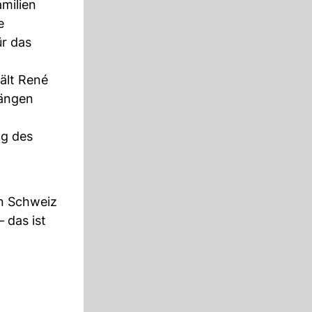
milien
e
ür das
ält René
längen
ng des
en Schweiz
 das ist