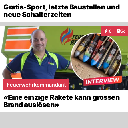
Gratis-Sport, letzte Baustellen und
neue Schalterzeiten
Arti
16
5d
Interaktione
Feuerwehrkommandant
«Eine einzige Rakete kann grossen
Brand auslösen»