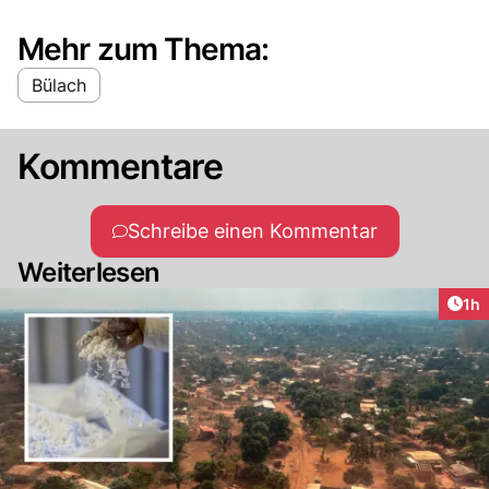
Mehr zum Thema:
Bülach
Kommentare
Schreibe einen Kommentar
Weiterlesen
Art
1h