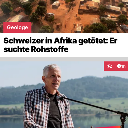
Geologe
Schweizer in Afrika getötet: Er
suchte Rohstoffe
Art
2
1h
Interaktion