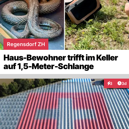
Regensdorf ZH
Haus-Bewohner trifft im Keller
auf 1,5-Meter-Schlange
Arti
3
3d
Interaktion