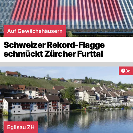
Auf Gewächshäusern
Schweizer Rekord-Flagge
schmückt Zürcher Furttal
Arti
3d
Eglisau ZH