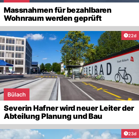
Massnahmen für bezahlbaren
Wohnraum werden geprüft
Artik
22d
Bülach
Severin Hafner wird neuer Leiter der
Abteilung Planung und Bau
Artik
23d