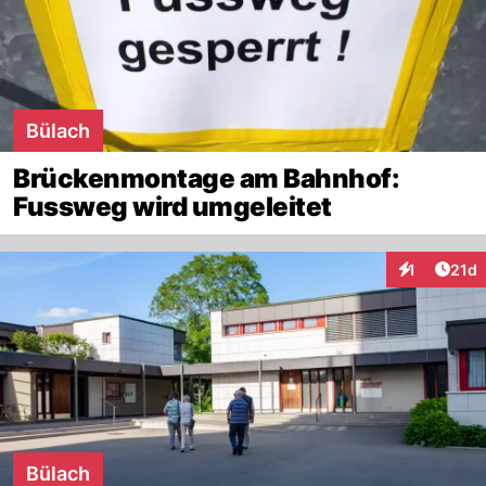
Bülach
Brückenmontage am Bahnhof:
Fussweg wird umgeleitet
Artik
1
21d
Interaktione
Bülach