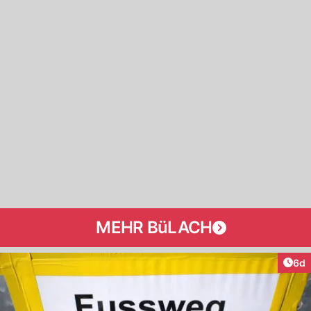
MEHR BüLACH
Arti
6d