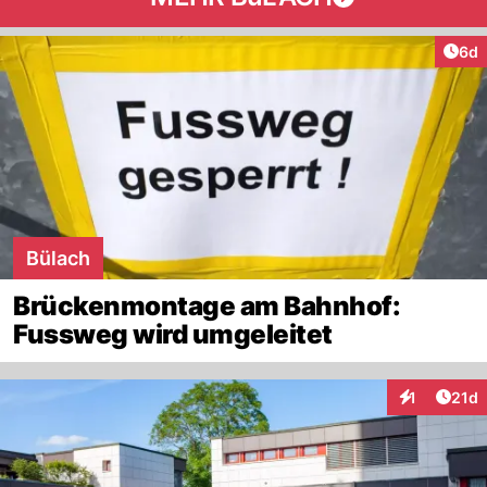
Arti
6d
Bülach
Brückenmontage am Bahnhof:
Fussweg wird umgeleitet
Artik
1
21d
Interaktione