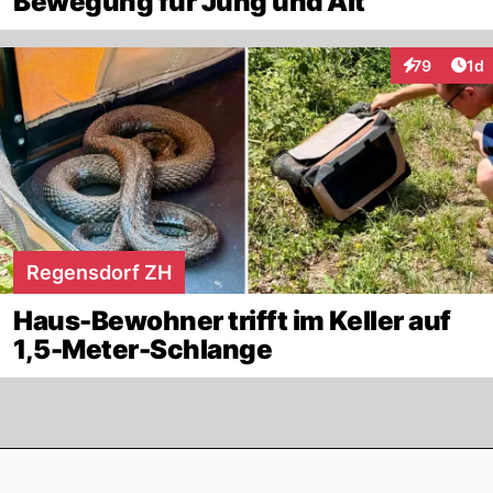
Bewegung für Jung und Alt
Art
79
1d
Interaktione
Regensdorf ZH
Haus-Bewohner trifft im Keller auf
1,5-Meter-Schlange
Footer