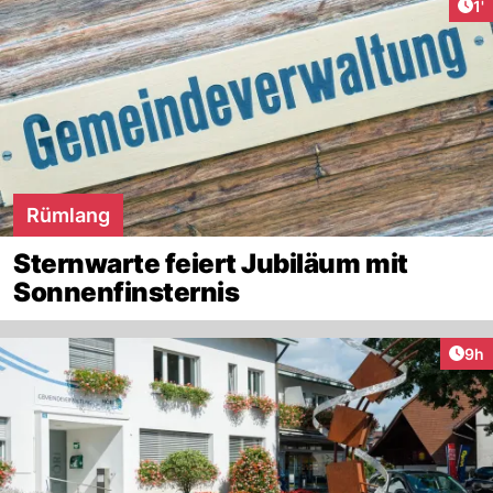
Art
1'
Rümlang
Sternwarte feiert Jubiläum mit
Sonnenfinsternis
Arti
9h