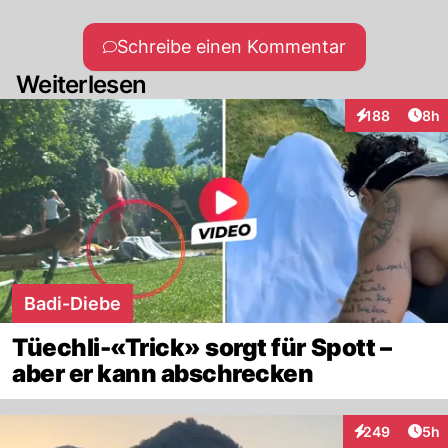
Schreibe einen Kommentar
Weiterlesen
Arti
188
8h
Interaktionen
Badi-Diebe
Tüechli-«Trick» sorgt für Spott –
aber er kann abschrecken
Arti
249
5h
Interaktionen