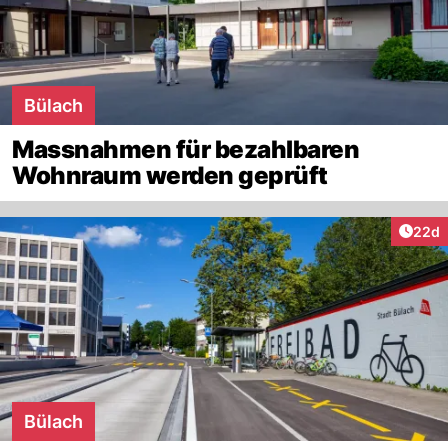
Bülach
Massnahmen für bezahlbaren
Wohnraum werden geprüft
Artik
22d
Bülach