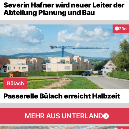
Severin Hafner wird neuer Leiter der
Abteilung Planung und Bau
Artik
23d
Bülach
Passerelle Bülach erreicht Halbzeit
MEHR AUS UNTERLAND