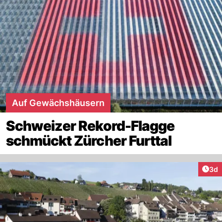
Auf Gewächshäusern
Schweizer Rekord-Flagge
schmückt Zürcher Furttal
Arti
3d