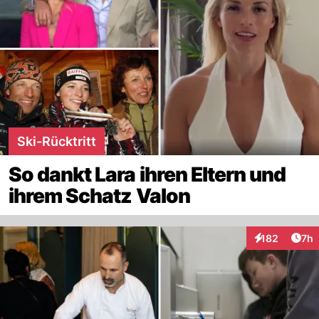
Ski-Rücktritt
So dankt Lara ihren Eltern und
ihrem Schatz Valon
Arti
182
7h
Interaktionen