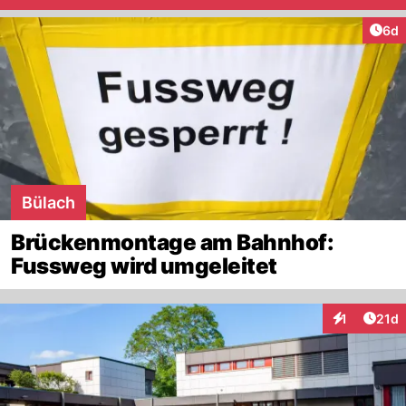
Arti
6d
Bülach
Brückenmontage am Bahnhof:
Fussweg wird umgeleitet
Artik
1
21d
Interaktione