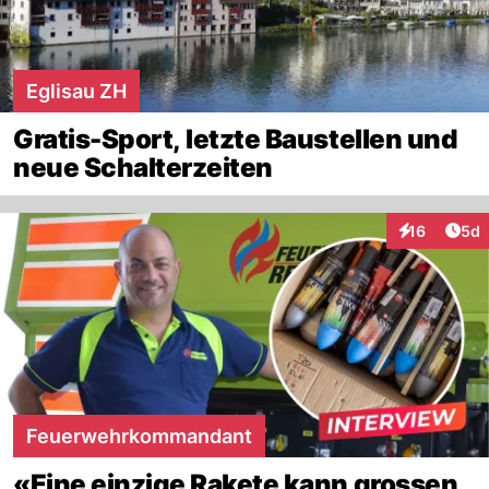
Eglisau ZH
Gratis-Sport, letzte Baustellen und
neue Schalterzeiten
Arti
16
5d
Interaktione
Feuerwehrkommandant
«Eine einzige Rakete kann grossen