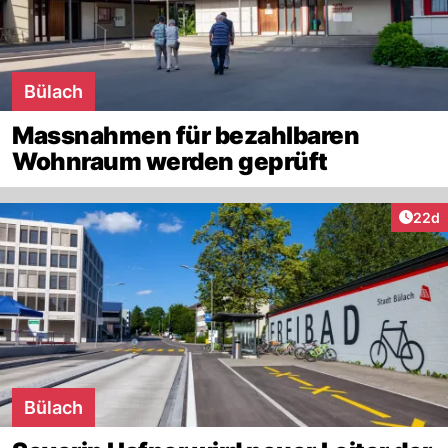
Bülach
Massnahmen für bezahlbaren
Wohnraum werden geprüft
Artik
22d
Bülach