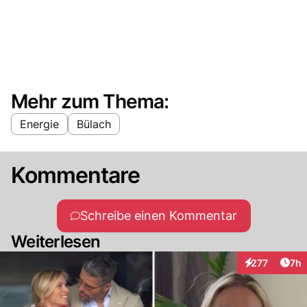
Mehr zum Thema:
Energie
Bülach
Kommentare
Schreibe einen Kommentar
Weiterlesen
Arti
277
7h
Interaktionen