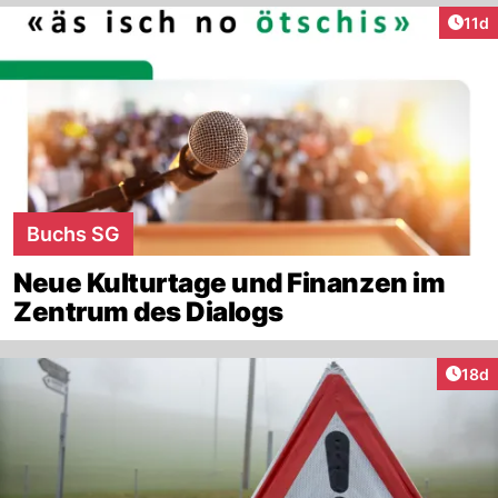
Artik
11d
Buchs SG
Neue Kulturtage und Finanzen im
Zentrum des Dialogs
Artik
18d