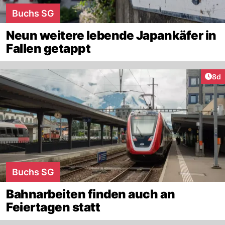
Buchs SG
Neun weitere lebende Japankäfer in
Fallen getappt
Arti
8d
Buchs SG
Bahnarbeiten finden auch an
Feiertagen statt