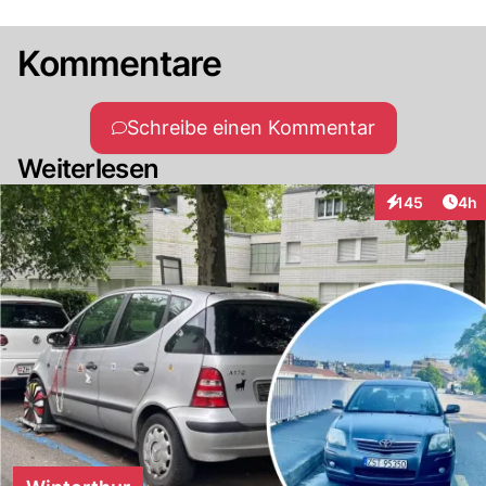
Kommentare
Schreibe einen Kommentar
Weiterlesen
Arti
145
4h
Interaktionen