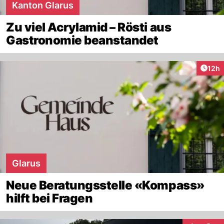
Kanton Glarus
Zu viel Acrylamid – Rösti aus
Gastronomie beanstandet
Artik
12h
Glarus
Neue Beratungsstelle «Kompass»
hilft bei Fragen