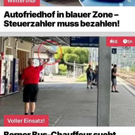
Winterthur
Autofriedhof in blauer Zone –
Steuerzahler muss bezahlen!
Arti
68
5h
Interaktionen
Voller Einsatz!
Berner Bus-Chauffeur sucht