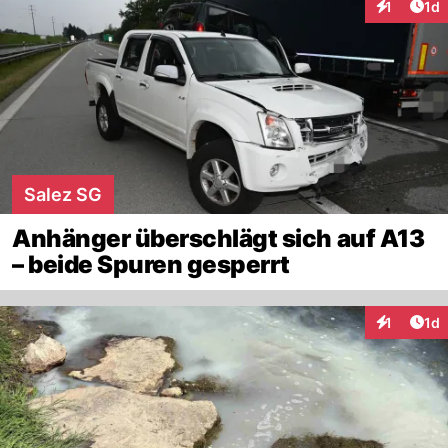
Art
1
1d
Interaktion
Salez SG
Anhänger überschlägt sich auf A13
– beide Spuren gesperrt
Art
1
1d
Interaktion