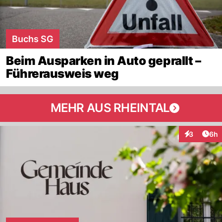
Buchs SG
Beim Ausparken in Auto geprallt –
Führerausweis weg
MEHR AUS RHEINTAL
Arti
3
6h
Interaktion