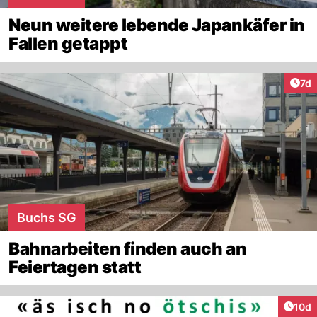
Neun weitere lebende Japankäfer in
Fallen getappt
Art
7d
Buchs SG
Bahnarbeiten finden auch an
Feiertagen statt
Artik
10d