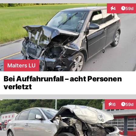
Artik
4
59d
Interaktionen
Malters LU
Bei Auffahrunfall – acht Personen
verletzt
Artik
16
59d
Interaktionen