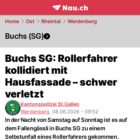
frontpage.
NAU.ch
Home
Ost
Rheintal
Werdenberg
Buchs (SG)
Buchs SG: Rollerfahrer
kollidiert mit
Hausfassade – schwer
verletzt
Kantonspolizei St.Gallen
Werdenberg
,
08.06.2026 - 09:52
In der Nacht von Samstag auf Sonntag ist es auf
dem Fallengässli in Buchs SG zu einem
Selbstunfall eines Rollerfahrers gekommen.