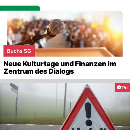
Buchs SG
Neue Kulturtage und Finanzen im
Zentrum des Dialogs
Artik
17d