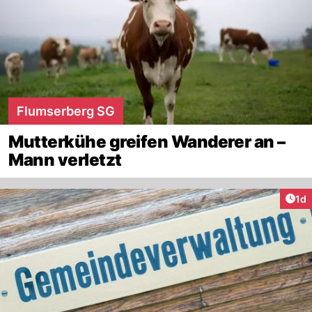
Flumserberg SG
Mutterkühe greifen Wanderer an –
Mann verletzt
Art
1d