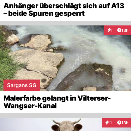
Anhänger überschlägt sich auf A13
– beide Spuren gesperrt
Artik
1
13h
Interaktione
Sargans SG
Malerfarbe gelangt in Vilterser-
Wangser-Kanal
Artik
11
13h
Interaktionen