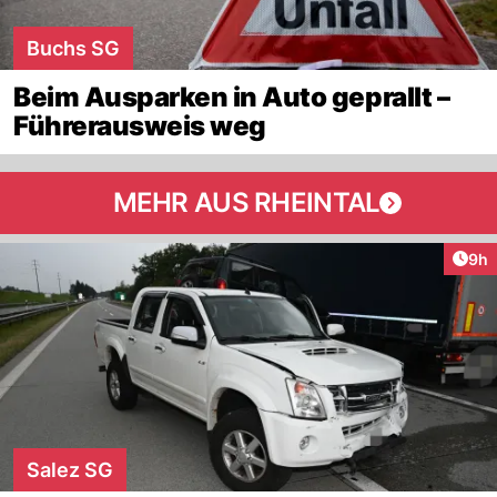
Buchs SG
Beim Ausparken in Auto geprallt –
Führerausweis weg
MEHR AUS RHEINTAL
Arti
9h
Salez SG