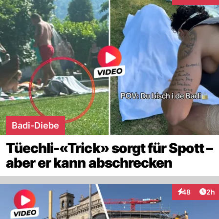
Interaktionen
Badi-Diebe
Tüechli-«Trick» sorgt für Spott –
aber er kann abschrecken
Arti
48
2h
Interaktionen