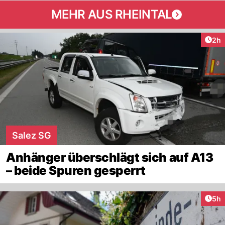
MEHR AUS RHEINTAL
Arti
2h
Salez SG
Anhänger überschlägt sich auf A13
– beide Spuren gesperrt
Arti
5h