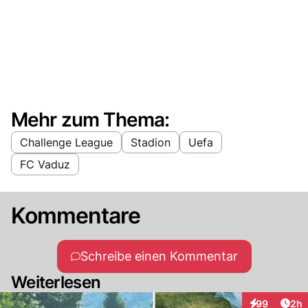
Mehr zum Thema:
Challenge League
Stadion
Uefa
FC Vaduz
Kommentare
Schreibe einen Kommentar
Weiterlesen
Arti
99
2h