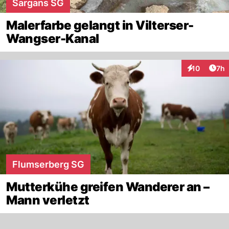
Sargans SG
Malerfarbe gelangt in Vilterser-
Wangser-Kanal
Arti
10
7h
Interaktione
Flumserberg SG
Mutterkühe greifen Wanderer an –
Mann verletzt