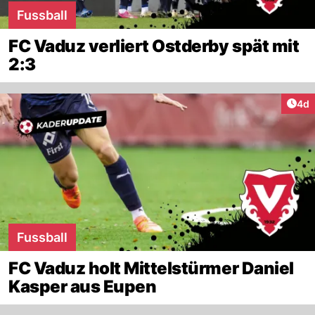
Fussball
FC Vaduz verliert Ostderby spät mit
2:3
Arti
4d
Fussball
FC Vaduz holt Mittelstürmer Daniel
Kasper aus Eupen