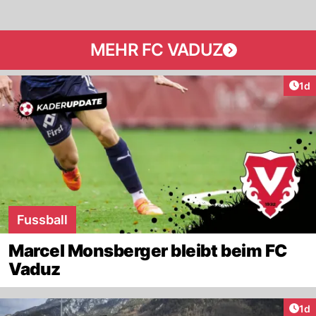
MEHR FC VADUZ
Art
1d
Fussball
Marcel Monsberger bleibt beim FC
Vaduz
Art
1d