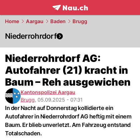
frontpage.
NAU.ch
Home
Aargau
Baden
Brugg
Niederrohrdorf
Niederrohrdorf AG:
Autofahrer (21) kracht in
Baum – Reh ausgewichen
Kantonspolizei Aargau
Brugg
,
05.09.2025 - 07:31
In der Nacht auf Donnerstag kollidierte ein
Autofahrer in Niederrohrdorf AG heftig mit einem
Baum. Er blieb unverletzt. Am Fahrzeug entstand
Totalschaden.