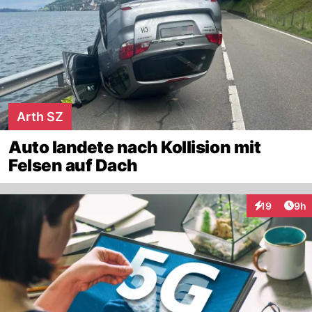
Arth SZ
Auto landete nach Kollision mit
Felsen auf Dach
Arti
19
9h
Interaktione