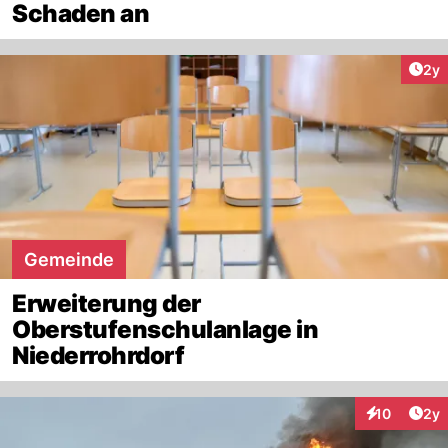
Schaden an
Arti
2y
Gemeinde
Erweiterung der
Oberstufenschulanlage in
Niederrohrdorf
Arti
10
2y
Interaktione