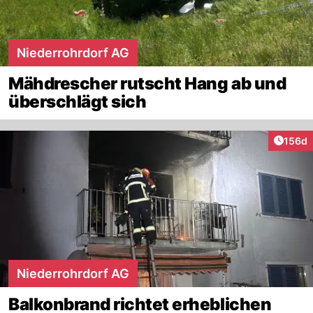
Niederrohrdorf AG
Mähdrescher rutscht Hang ab und
überschlägt sich
Artike
156d
Niederrohrdorf AG
Balkonbrand richtet erheblichen