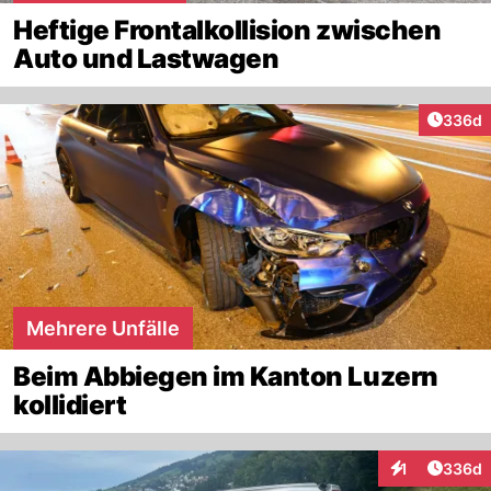
Heftige Frontalkollision zwischen
Auto und Lastwagen
Artikel
336d
Mehrere Unfälle
Beim Abbiegen im Kanton Luzern
kollidiert
Artikel
1
336d
Interaktionen