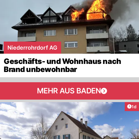
Niederrohrdorf AG
Geschäfts- und Wohnhaus nach
Brand unbewohnbar
MEHR AUS BADEN
Art
1d