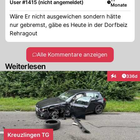
User #1415 (nicht angemeldet)
Monate
Wäre Er nicht ausgewichen sondern hätte
nur gebremst, gäbe es Heute in der Dorfbeiz
Rehragout
Alle Kommentare anzeigen
Weiterlesen
Artikel
4
336d
Interaktionen
Kreuzlingen TG