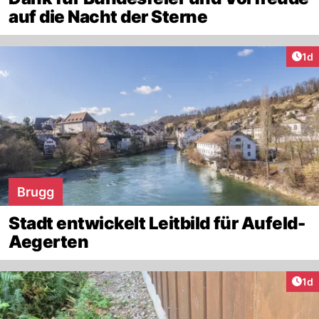
auf die Nacht der Sterne
Art
1d
Brugg
Stadt entwickelt Leitbild für Aufeld-
Aegerten
Art
1d