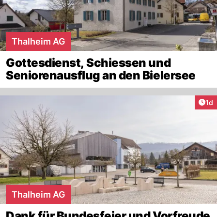
Thalheim AG
Gottesdienst, Schiessen und
Seniorenausflug an den Bielersee
Art
1d
Thalheim AG
Dank für Bundesfeier und Vorfreude