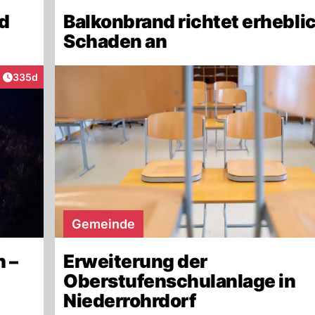
d
Balkonbrand richtet erhebli
Schaden an
Artikel veröffentlicht:
335d
ktionen
Gemeinde
 –
Erweiterung der
Oberstufenschulanlage in
Niederrohrdorf