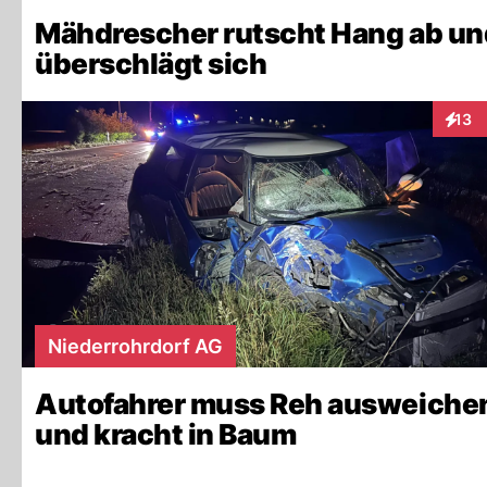
Mähdrescher rutscht Hang ab un
überschlägt sich
13
Intera
Niederrohrdorf AG
Autofahrer muss Reh ausweichen
und kracht in Baum