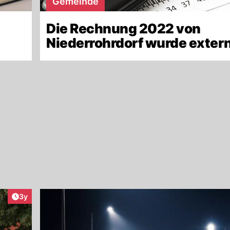
Gemeinde
Die Rechnung 2022 von
Niederrohrdorf wurde extern
Artikel veröffentlicht:
3y