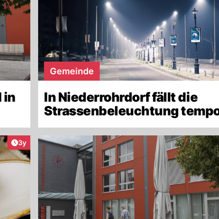
Gemeinde
 in
In Niederrohrdorf fällt die
Strassenbeleuchtung tempo
Artikel veröffentlicht:
3y