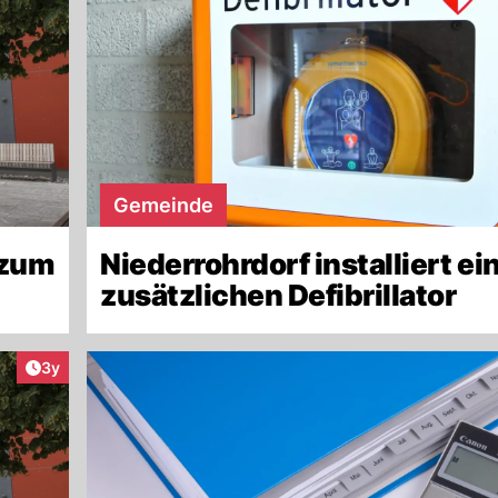
Gemeinde
 zum
Niederrohrdorf installiert ei
zusätzlichen Defibrillator
Artikel veröffentlicht:
3y