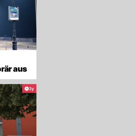
rär aus
Artikel veröffentlicht:
3y