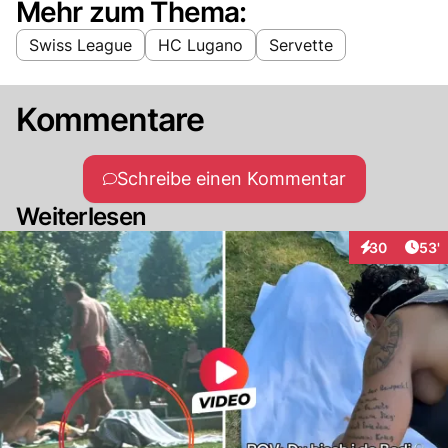
Mehr zum Thema:
Swiss League
HC Lugano
Servette
Kommentare
Schreibe einen Kommentar
Weiterlesen
Arti
30
53'
Interaktionen