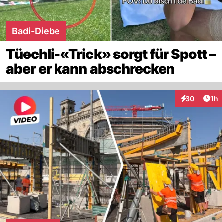
Badi-Diebe
Tüechli-«Trick» sorgt für Spott –
aber er kann abschrecken
Art
30
1h
Interaktione