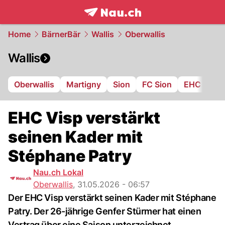
frontpage.
NAU.ch
Home
BärnerBär
Wallis
Oberwallis
Wallis
Oberwallis
Martigny
Sion
FC Sion
EHC Visp
EHC Visp verstärkt
seinen Kader mit
Stéphane Patry
Nau.ch Lokal
Oberwallis
,
31.05.2026 - 06:57
Der EHC Visp verstärkt seinen Kader mit Stéphane
Patry. Der 26-jährige Genfer Stürmer hat einen
Vertrag über eine Saison unterzeichnet.