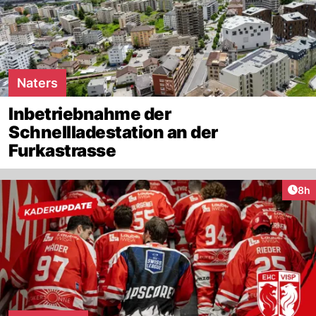
Naters
Inbetriebnahme der
Schnellladestation an der
Furkastrasse
Arti
8h