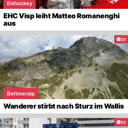
Eishockey
EHC Visp leiht Matteo Romanenghi
aus
Arti
2d
Bettmeralp
Wanderer stirbt nach Sturz im Wallis
Arti
2d