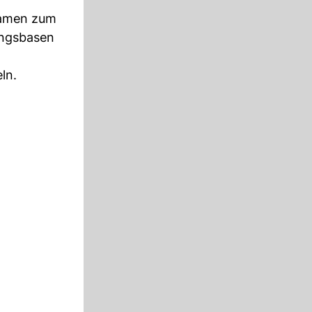
kamen zum
angsbasen
ln.