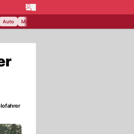
Auto
Matchcenter
Videos
Nau Plus
Lifestyle
er
lofahrer