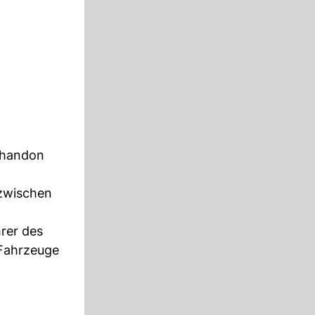
 Chandon
 zwischen
rer des
 Fahrzeuge