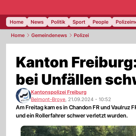
Home
News
Politik
Sport
People
Polizei
Home
Gemeindenews
Polizei
Kanton Freiburg
bei Unfällen sch
Kantonspolizei Freiburg
Belmont-Broye
,
21.09.2024 - 10:52
Am Freitag kam es in Chandon FR und Vaulruz FR
und ein Rollerfahrer schwer verletzt wurden.