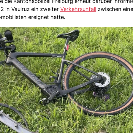
 die Kantonspolizei Freiburg erneut darüber informie
2 in Vaulruz ein zweiter
Verkehrsunfall
zwischen ein
mobilisten ereignet hatte.