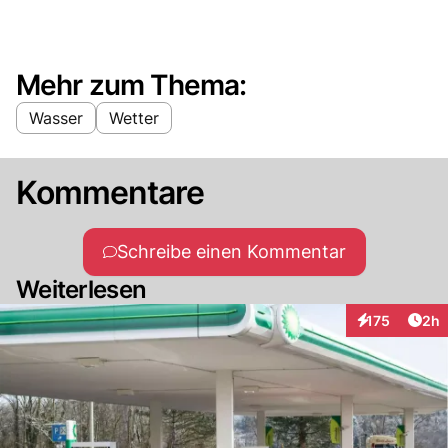
Mehr zum Thema:
Wasser
Wetter
Kommentare
Schreibe einen Kommentar
Weiterlesen
Arti
175
2h
Interaktionen