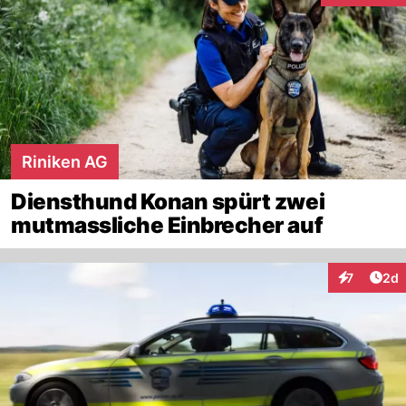
Riniken AG
Diensthund Konan spürt zwei
mutmassliche Einbrecher auf
Arti
7
2d
Interaktion