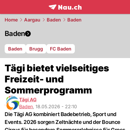
frontpage.
NAU.ch
Home
Aargau
Baden
Baden
Baden
Baden
Brugg
FC Baden
Tägi bietet vielseitiges
Freizeit- und
Sommerprogramm
Tägi AG
Baden
,
18.05.2026 - 22:10
Die Tägi AG kombiniert Badebetrieb, Sport und
Events. 2026 sorgen Zeltnächte und der Bounce
Circus für besondere Sommererlebnisse für Gross