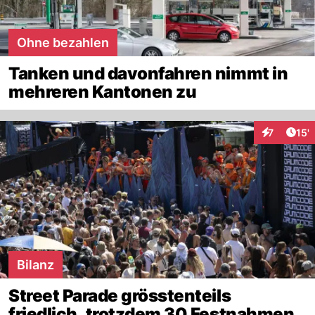
Ohne bezahlen
Tanken und davonfahren nimmt in
mehreren Kantonen zu
Arti
7
15'
Interaktion
Bilanz
Street Parade grösstenteils
friedlich, trotzdem 30 Festnahmen