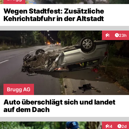
Wegen Stadtfest: Zusätzliche
Kehrichtabfuhr in der Altstadt
Artik
1
23h
Interaktione
Brugg AG
Auto überschlägt sich und landet
auf dem Dach
Arti
14
2d
Interaktione