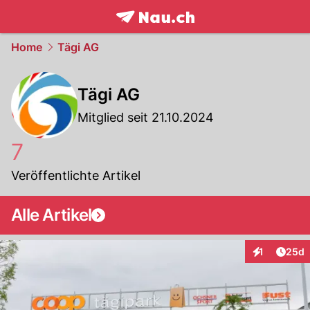
frontpage.
NAU.ch
Home
Tägi AG
Tägi AG
Mitglied seit 21.10.2024
7
Veröffentlichte Artikel
Alle Artikel
Artik
1
25d
Interaktione