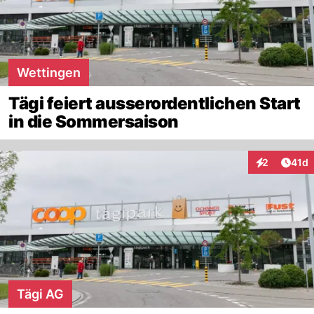
Wettingen
Tägi feiert ausserordentlichen Start
in die Sommersaison
Artik
2
41d
Interaktione
Tägi AG