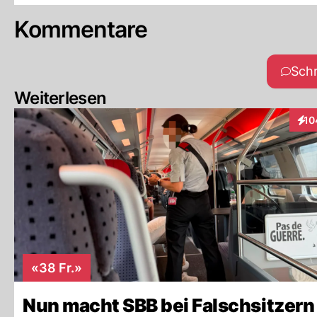
Kommentare
Sch
Weiterlesen
10
Inte
«38 Fr.»
Nun macht SBB bei Falschsitzern