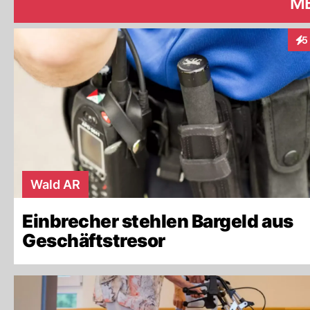
ME
5
Int
Wald AR
Einbrecher stehlen Bargeld aus
Geschäftstresor