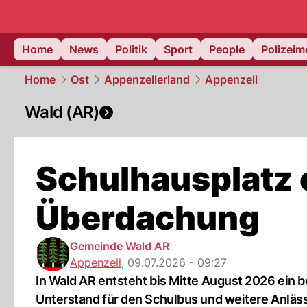
Home
News
Politik
Sport
People
Polizei
Home
Ost
Appenzellerland
Appenzell
Wald (AR)
Schulhausplatz 
Überdachung
Gemeinde Wald AR
Appenzell
,
09.07.2026 - 09:27
In Wald AR entsteht bis Mitte August 2026 ein 
Unterstand für den Schulbus und weitere Anläs