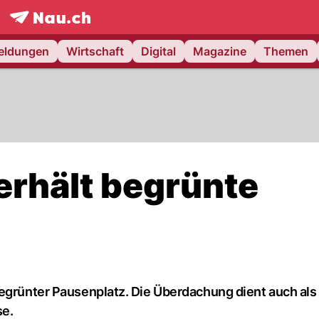
frontpage.
NAU.ch
meldungen
Wirtschaft
Digital
Magazine
Themen
erhält begrünte
begrünter Pausenplatz. Die Überdachung dient auch als
se.