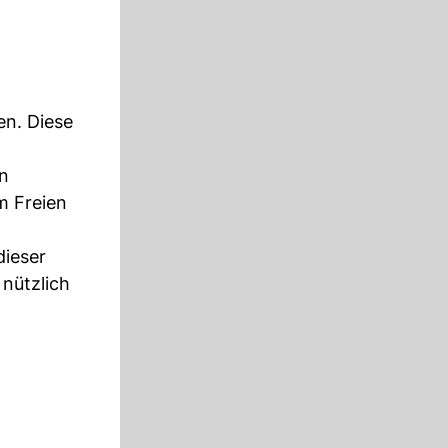
en. Diese
in
m Freien
dieser
 nützlich