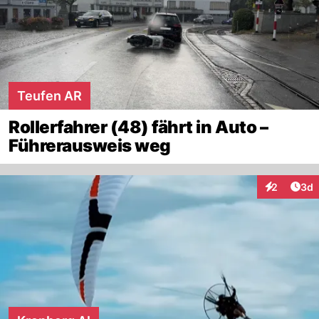
Teufen AR
Rollerfahrer (48) fährt in Auto –
Führerausweis weg
Arti
2
3d
Interaktion