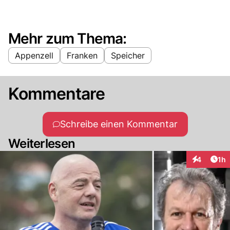
Mehr zum Thema:
Appenzell
Franken
Speicher
Kommentare
Schreibe einen Kommentar
Weiterlesen
Art
4
1h
Interaktion