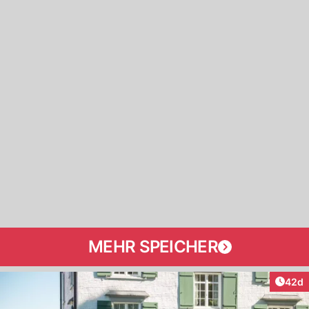
MEHR SPEICHER
Artik
42d