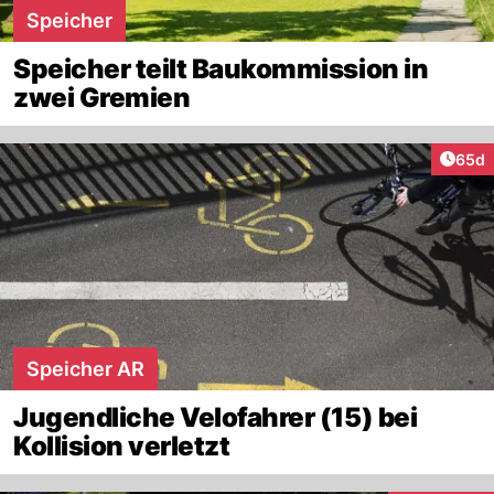
Speicher
Speicher teilt Baukommission in
zwei Gremien
Artik
65d
Speicher AR
Jugendliche Velofahrer (15) bei
Kollision verletzt