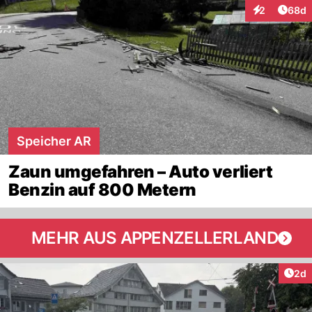
Artik
2
68d
Interaktionen
Speicher AR
Zaun umgefahren – Auto verliert
Benzin auf 800 Metern
MEHR AUS APPENZELLERLAND
Arti
2d