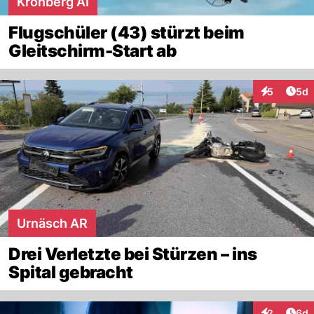
Kronberg AI
Flugschüler (43) stürzt beim
Gleitschirm-Start ab
Arti
5
5d
Interaktion
Urnäsch AR
Drei Verletzte bei Stürzen – ins
Spital gebracht
Arti
2
6d