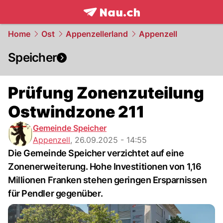
frontpage.
NAU.ch
Home
Ost
Appenzellerland
Appenzell
Speicher
Prüfung Zonenzuteilung
Ostwindzone 211
Gemeinde Speicher
Appenzell
,
26.09.2025 - 14:55
Die Gemeinde Speicher verzichtet auf eine
Zonenerweiterung. Hohe Investitionen von 1,16
Millionen Franken stehen geringen Ersparnissen
für Pendler gegenüber.