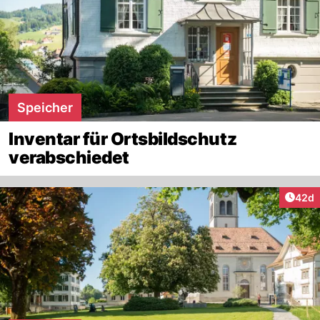
Speicher
Inventar für Ortsbildschutz
verabschiedet
Artik
42d