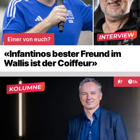
Einer von euch?
«Infantinos bester Freund im
Wallis ist der Coiffeur»
Art
7
1h
Interaktion