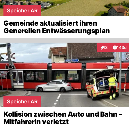
Speicher AR
Gemeinde aktualisiert ihren
Generellen Entwässerungsplan
Artike
13
143d
Interaktionen
Speicher AR
Kollision zwischen Auto und Bahn –
Mitfahrerin verletzt