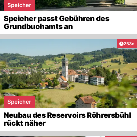
Speicher
Speicher passt Gebühren des
Grundbuchamts an
Artikel
253d
Speicher
Neubau des Reservoirs Röhrersbühl
rückt näher