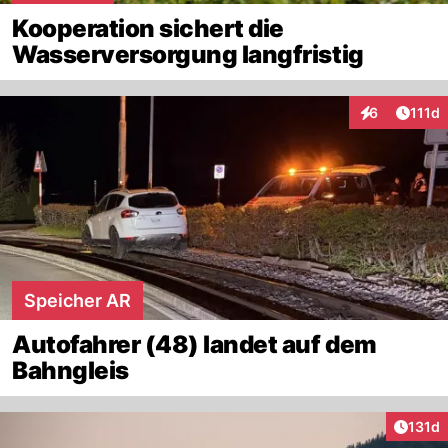
Kooperation sichert die
Wasserversorgung langfristig
Artike
6
111d
Interaktionen
Speicher AR
Autofahrer (48) landet auf dem
Bahngleis
Artike
131d