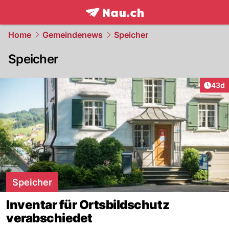
frontpage.
NAU.ch
Home
Gemeindenews
Speicher
Speicher
Artik
43d
Speicher
Inventar für Ortsbildschutz
verabschiedet