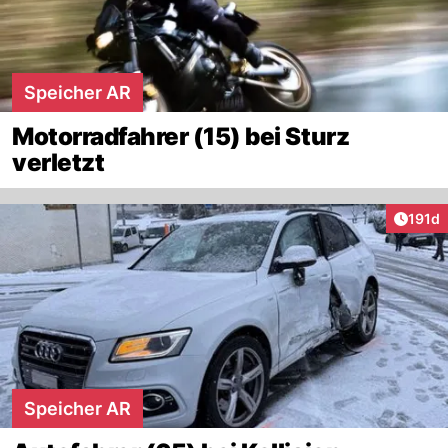
Speicher AR
Motorradfahrer (15) bei Sturz
verletzt
Artike
191d
Speicher AR