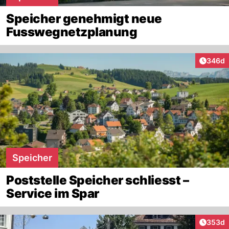
Speicher genehmigt neue
Fusswegnetzplanung
Artikel
346d
Speicher
Poststelle Speicher schliesst –
Service im Spar
Artikel
353d