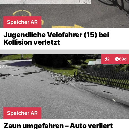
Speicher AR
Jugendliche Velofahrer (15) bei
Kollision verletzt
Artik
2
69d
Interaktionen
Speicher AR
Zaun umgefahren – Auto verliert