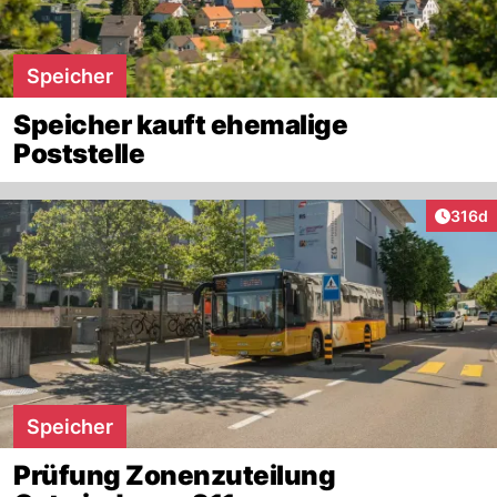
Speicher
Speicher kauft ehemalige
Poststelle
Artike
316d
Speicher
Prüfung Zonenzuteilung