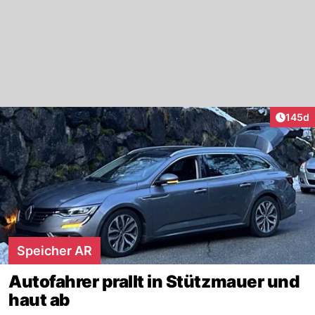
Artike
145d
Speicher AR
Autofahrer prallt in Stützmauer und
haut ab