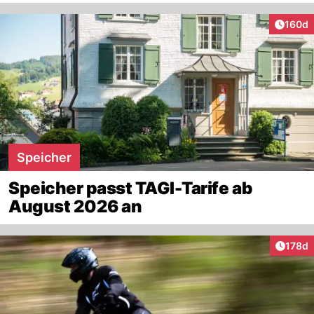
Artike
160d
Speicher
Speicher passt TAGI-Tarife ab
August 2026 an
Artike
178d