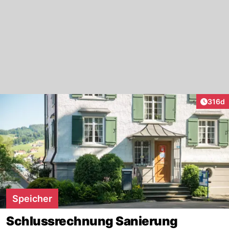
Artike
316d
Speicher
Schlussrechnung Sanierung