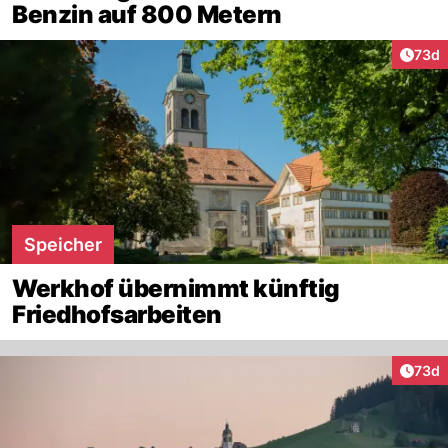
Benzin auf 800 Metern
Artik
73d
Speicher
Werkhof übernimmt künftig
Friedhofsarbeiten
Artik
73d