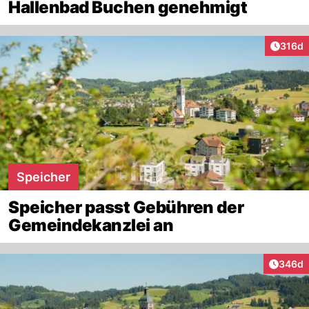
Hallenbad Buchen genehmigt
Artike
316d
Speicher
Speicher passt Gebühren der
Gemeindekanzlei an
Artikel
346d