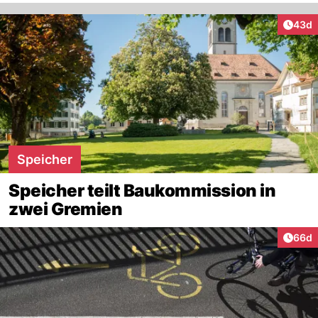
Artik
43d
Speicher
Speicher teilt Baukommission in
zwei Gremien
Artik
66d