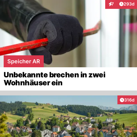
Artikel
7
293d
Interaktionen
Speicher AR
Unbekannte brechen in zwei
Wohnhäuser ein
Artike
316d