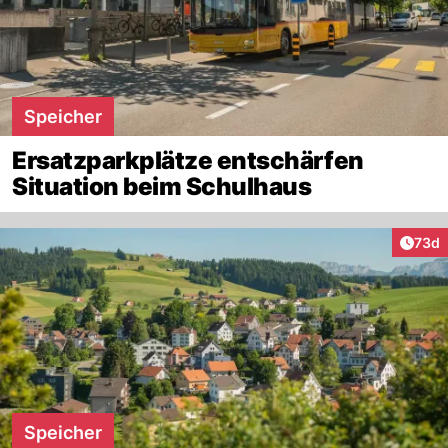
Speicher
Ersatzparkplätze entschärfen
Situation beim Schulhaus
Artik
73d
Speicher