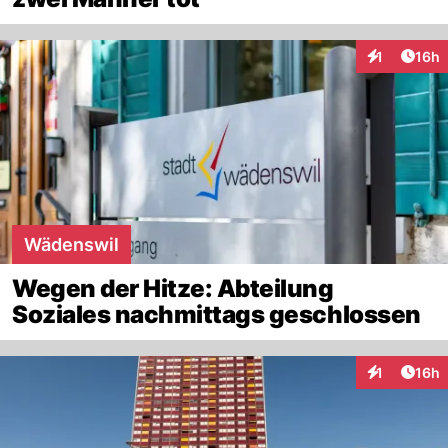
Artik
1
16h
Interaktione
Wädenswil
Wegen der Hitze: Abteilung
Soziales nachmittags geschlossen
Artik
1
16h
Interaktione