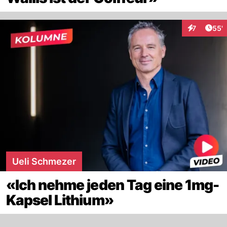
Arti
7
55'
Interaktione
Ueli Schmezer
«Ich nehme jeden Tag eine 1mg-
Kapsel Lithium»