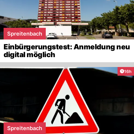
Spreitenbach
Einbürgerungstest: Anmeldung neu
digital möglich
Artik
16h
Spreitenbach