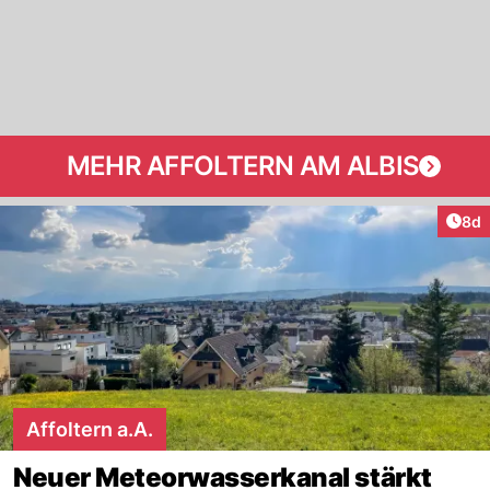
MEHR AFFOLTERN AM ALBIS
Arti
8d
Affoltern a.A.
Neuer Meteorwasserkanal stärkt