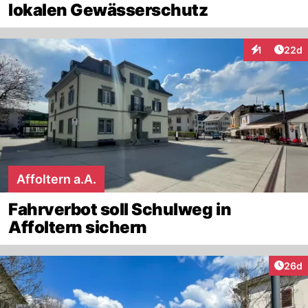
lokalen Gewässerschutz
Artik
1
22d
Interaktione
Affoltern a.A.
Fahrverbot soll Schulweg in
Affoltern sichern
Artik
26d