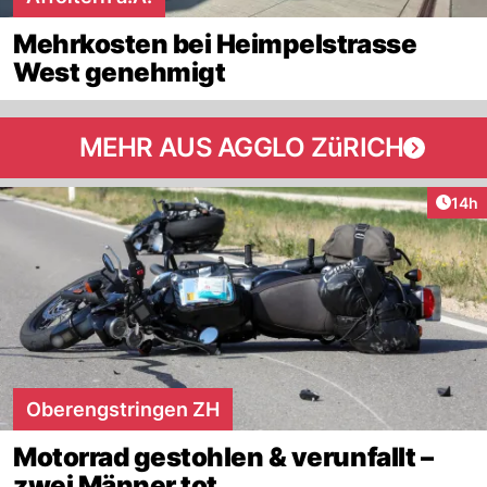
Mehrkosten bei Heimpelstrasse
West genehmigt
MEHR AUS AGGLO ZüRICH
Artik
14h
Oberengstringen ZH
Motorrad gestohlen & verunfallt –
zwei Männer tot