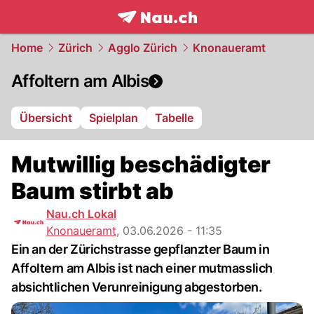
frontpage.
NAU.ch
Home
Zürich
Agglo Zürich
Knonaueramt
Affoltern am Albis
Übersicht
Spielplan
Tabelle
Mutwillig beschädigter
Baum stirbt ab
Nau.ch Lokal
Knonaueramt
,
03.06.2026 - 11:35
Ein an der Zürichstrasse gepflanzter Baum in
Affoltern am Albis ist nach einer mutmasslich
absichtlichen Verunreinigung abgestorben.