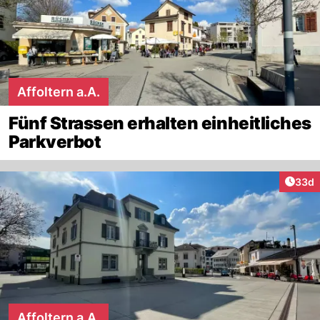
Affoltern a.A.
Fünf Strassen erhalten einheitliches
Parkverbot
Artik
33d
Affoltern a.A.