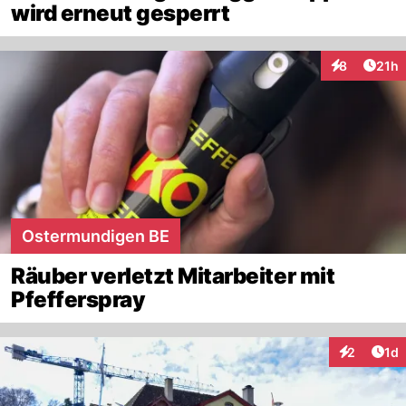
wird erneut gesperrt
Artik
8
21h
Interaktione
Ostermundigen BE
Räuber verletzt Mitarbeiter mit
Pfefferspray
Art
2
1d
Interaktion