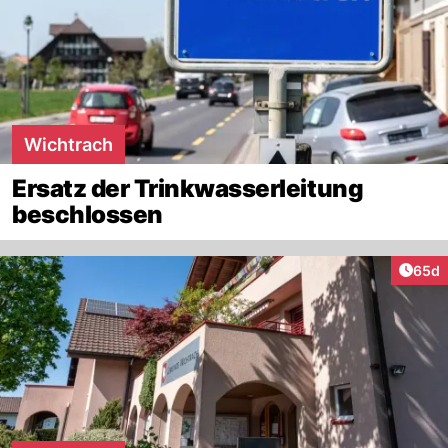
Wichtrach
Ersatz der Trinkwasserleitung
beschlossen
Artik
65d