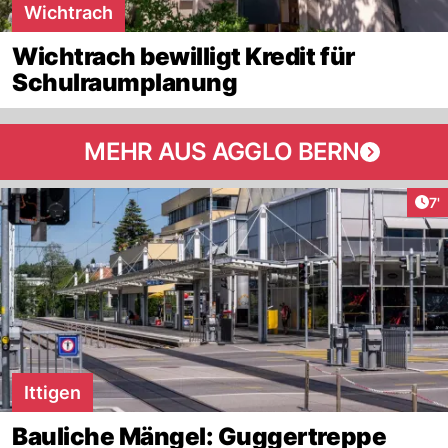
Wichtrach
Wichtrach bewilligt Kredit für
Schulraumplanung
MEHR AUS AGGLO BERN
Art
7'
Ittigen
Bauliche Mängel: Guggertreppe