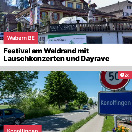
Wabern BE
Festival am Waldrand mit
Lauschkonzerten und Dayrave
Arti
2d
Konolfingen