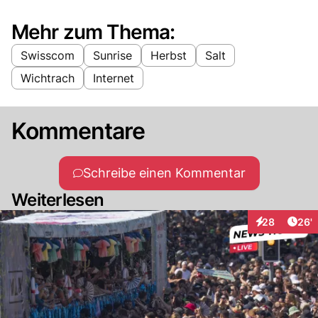
Mehr zum Thema:
Swisscom
Sunrise
Herbst
Salt
Wichtrach
Internet
Kommentare
Schreibe einen Kommentar
Weiterlesen
Arti
28
26'
Interaktionen