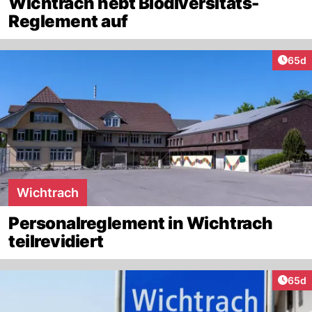
Wichtrach hebt Biodiversitäts-
Reglement auf
Artik
65d
Wichtrach
Personalreglement in Wichtrach
teilrevidiert
Artik
65d