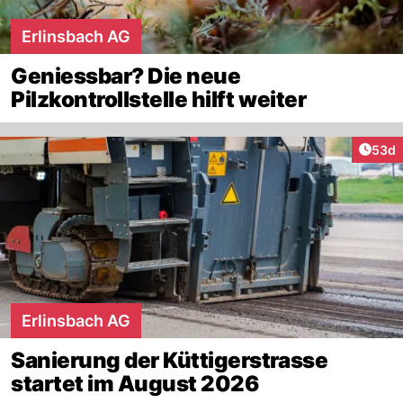
Erlinsbach AG
Geniessbar? Die neue
Pilzkontrollstelle hilft weiter
Artik
53d
Erlinsbach AG
Sanierung der Küttigerstrasse
startet im August 2026