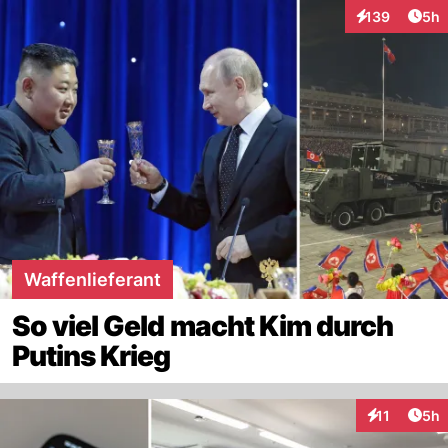
Arti
139
5h
Interaktionen
Waffenlieferant
So viel Geld macht Kim durch
Putins Krieg
Arti
11
5h
Interaktione