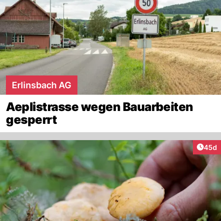
Erlinsbach AG
Aeplistrasse wegen Bauarbeiten
gesperrt
Artik
45d