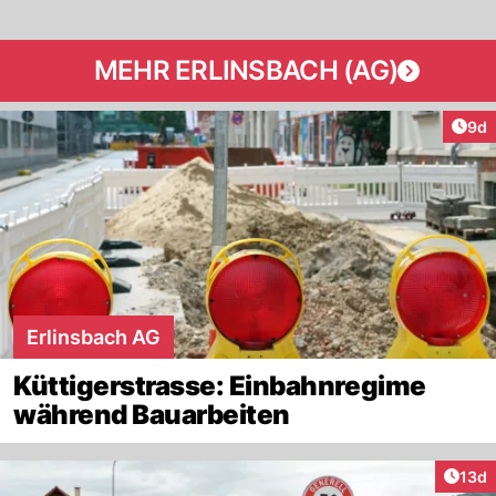
MEHR ERLINSBACH (AG)
Arti
9d
Erlinsbach AG
Küttigerstrasse: Einbahnregime
während Bauarbeiten
Artik
13d