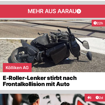
MEHR AUS AARAU
Artik
22h
Kölliken AG
E-Roller-Lenker stirbt nach
Frontalkollision mit Auto
Arti
6
2d
Interaktion