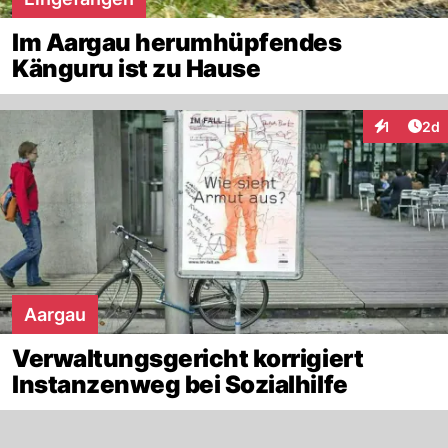
Im Aargau herumhüpfendes
Känguru ist zu Hause
Arti
1
2d
Interaktion
Aargau
Verwaltungsgericht korrigiert
Instanzenweg bei Sozialhilfe