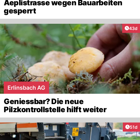
Aeplistrasse wegen Bauarbeiten
gesperrt
Artik
43d
Erlinsbach AG
Geniessbar? Die neue
Pilzkontrollstelle hilft weiter
Artik
51d