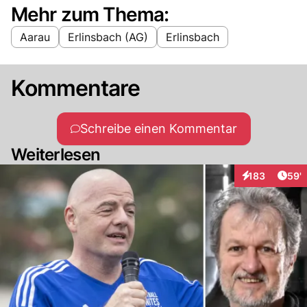
Mehr zum Thema:
Aarau
Erlinsbach (AG)
Erlinsbach
Kommentare
Schreibe einen Kommentar
Weiterlesen
Arti
183
59'
Interaktionen