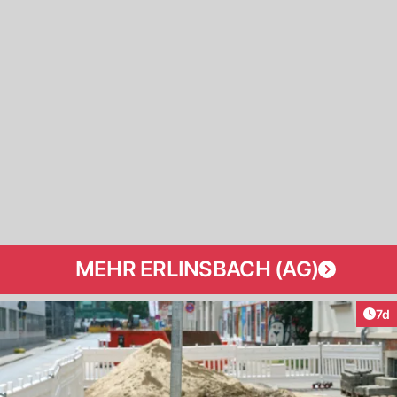
MEHR ERLINSBACH (AG)
Art
7d