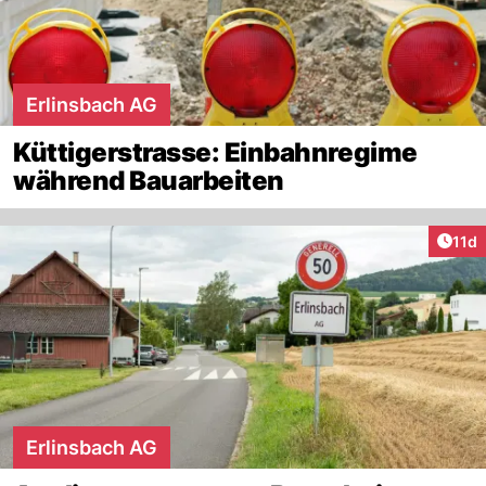
Erlinsbach AG
Küttigerstrasse: Einbahnregime
während Bauarbeiten
Artik
11d
Erlinsbach AG