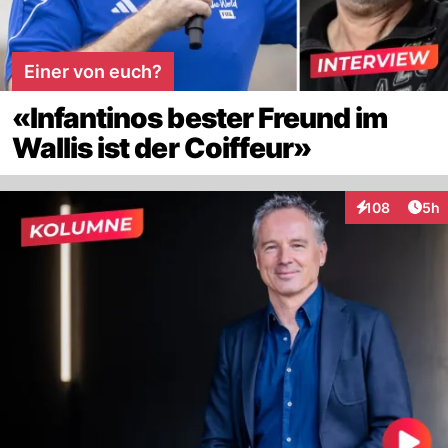
Einer von euch?
«Infantinos bester Freund im
Wallis ist der Coiffeur»
Arti
108
5h
Interaktionen