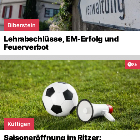
Biberstein
Lehrabschlüsse, EM-Erfolg und
Feuerverbot
Arti
8h
Küttigen
Saisoneröffnung im Ritzer: