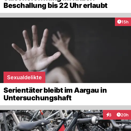
Beschallung bis 22 Uhr erlaubt
Artik
15h
Sexualdelikte
Serientäter bleibt im Aargau in
Untersuchungshaft
Artik
3
20h
Interaktionen